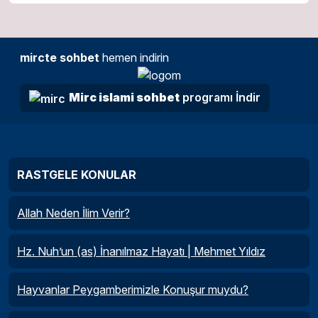
mircte sohbet
hemen indirin
Mirc islami sohbet
programı İndir
RASTGELE KONULAR
Allah Neden İlim Verir?
Hz. Nuh’un (as) İnanılmaz Hayatı | Mehmet Yıldız
Hayvanlar Peygamberimizle Konuşur muydu?