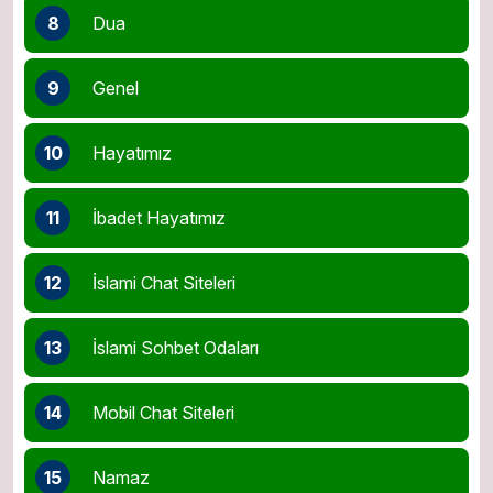
8
Dua
9
Genel
10
Hayatımız
11
İbadet Hayatımız
12
İslami Chat Siteleri
13
İslami Sohbet Odaları
14
Mobil Chat Siteleri
15
Namaz