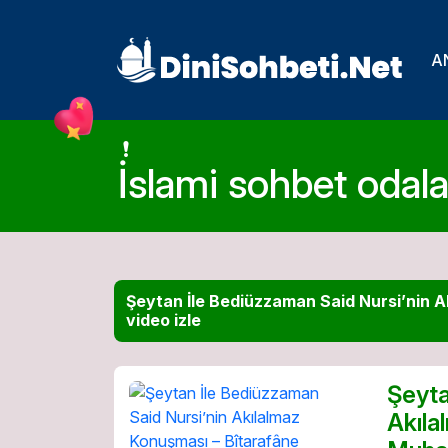
A
İslami sohbet odalar
Şeytan İle Bediüzzaman Said Nursi’nin 
video izle
Şeyta
Akıla