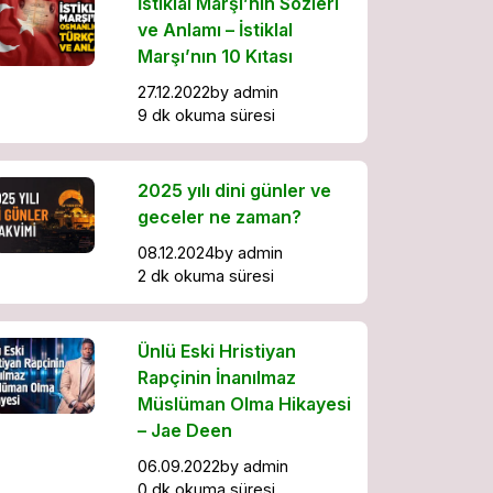
İstiklal Marşı’nın Sözleri
ve Anlamı – İstiklal
Marşı’nın 10 Kıtası
27.12.2022
by
admin
9 dk okuma süresi
2025 yılı dini günler ve
geceler ne zaman?
08.12.2024
by
admin
2 dk okuma süresi
Ünlü Eski Hristiyan
Rapçinin İnanılmaz
Müslüman Olma Hikayesi
– Jae Deen
06.09.2022
by
admin
0 dk okuma süresi