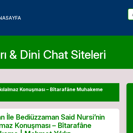
NASAYFA
ı & Dini Chat Siteleri
Akılalmaz Konuşması – Bîtarafâne Muhakeme
n İle Bediüzzaman Said Nursi’nin
lmaz Konuşması – Bîtarafâne