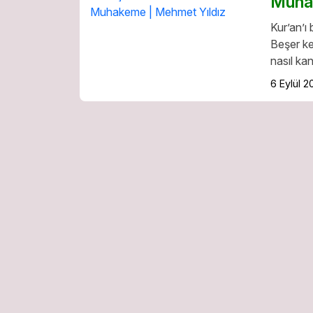
Muha
Kur’an’ı
Beşer ke
nasıl ka
6 Eylül 2