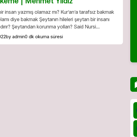
keme | Mehmet Yıldız
 bir insan yazmış olamaz mı? Kur’an’a tarafsız bakmak
lamı diye bakmak Şeytanın hileleri şeytan bir insanı
ndırır? Şeytandan korunma yolları? Said Nursi...
022
by admin
0 dk okuma süresi