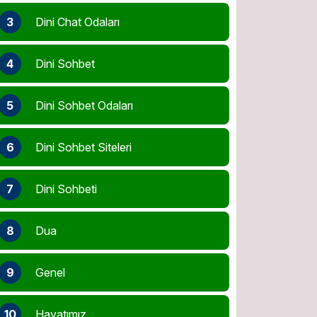
3
Dini Chat Odaları
4
Dini Sohbet
5
Dini Sohbet Odaları
6
Dini Sohbet Siteleri
7
Dini Sohbeti
8
Dua
9
Genel
10
Hayatımız