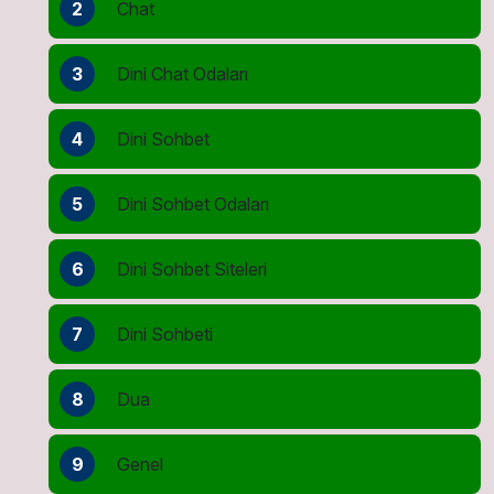
2
Chat
3
Dini Chat Odaları
4
Dini Sohbet
5
Dini Sohbet Odaları
6
Dini Sohbet Siteleri
7
Dini Sohbeti
8
Dua
9
Genel