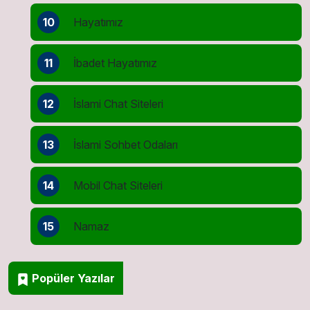
10
Hayatımız
11
İbadet Hayatımız
12
İslami Chat Siteleri
13
İslami Sohbet Odaları
14
Mobil Chat Siteleri
15
Namaz
Popüler Yazılar