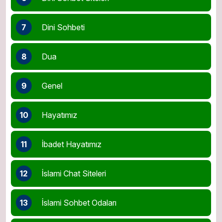
7
Dini Sohbeti
8
Dua
9
Genel
10
Hayatımız
11
İbadet Hayatımız
12
İslami Chat Siteleri
13
İslami Sohbet Odaları