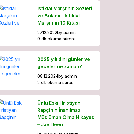
İstiklal Marşı’nın Sözleri
ve Anlamı – İstiklal
Marşı’nın 10 Kıtası
27.12.2022
by
admin
9 dk okuma süresi
2025 yılı dini günler ve
geceler ne zaman?
08.12.2024
by
admin
2 dk okuma süresi
Ünlü Eski Hristiyan
Rapçinin İnanılmaz
Müslüman Olma Hikayesi
– Jae Deen