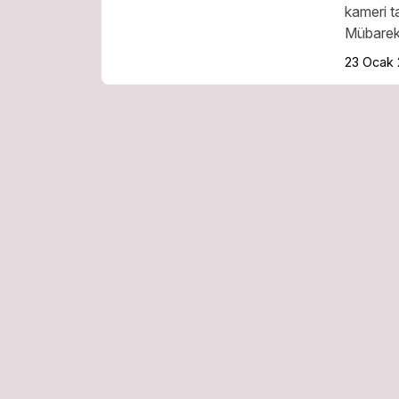
kameri t
Mübarek 
23 Ocak