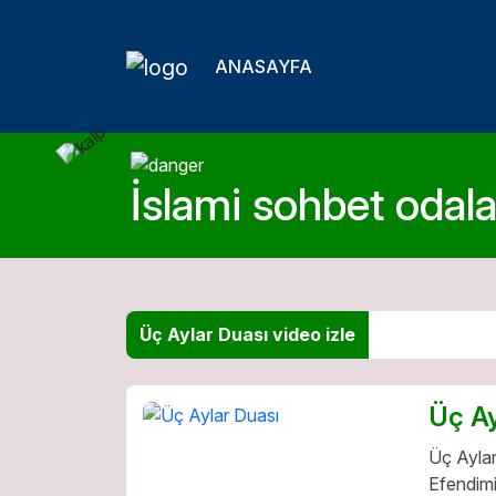
ANASAYFA
İslami sohbet odalar
Üç Aylar Duası video izle
Üç Ay
Üç Aylar
Efendimi