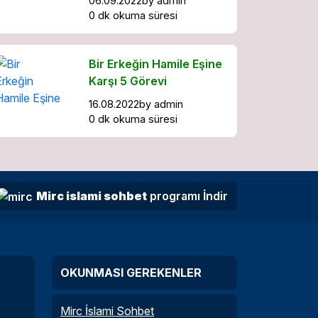
06.09.2022
by
admin
0 dk okuma süresi
Bir Erkeğin Hamile Eşine
Karşı 5 Görevi
16.08.2022
by
admin
0 dk okuma süresi
Mirc islami sohbet
programı İndir
OKUNMASI GEREKENLER
Mirc İslami Sohbet