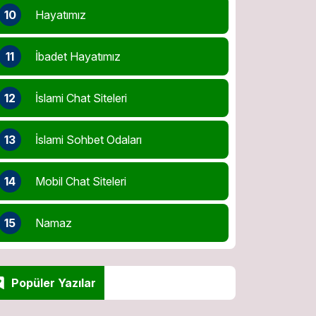
10
Hayatımız
11
İbadet Hayatımız
12
İslami Chat Siteleri
13
İslami Sohbet Odaları
14
Mobil Chat Siteleri
15
Namaz
Popüler Yazılar