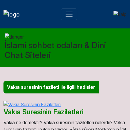
İslami sohbet odaları & Dini
Chat Siteleri
Vakıa suresinin fazileti ile ilgili hadisler
Vakıa Suresinin Faziletleri
Vakıa ne demektir? Vakıa suresinin faziletleri nelerdir? Vakıa
suresinin fazileti ile ilgili hadisler. Vâkıa sûresi Mekke’de nâzil