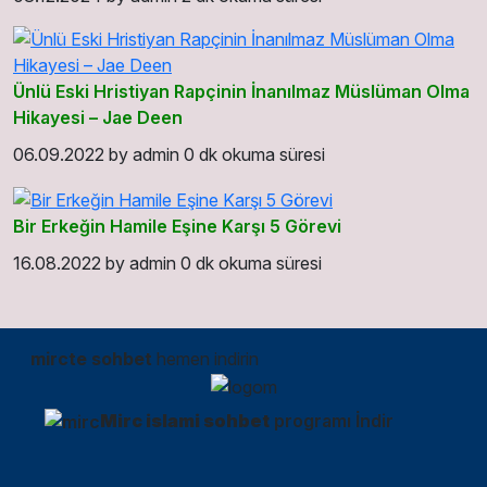
Ünlü Eski Hristiyan Rapçinin İnanılmaz Müslüman Olma
Hikayesi – Jae Deen
06.09.2022
by
admin
0 dk okuma süresi
Bir Erkeğin Hamile Eşine Karşı 5 Görevi
16.08.2022
by
admin
0 dk okuma süresi
mircte sohbet
hemen indirin
Mirc islami sohbet
programı İndir