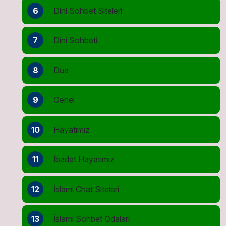
6
Dini Sohbet Siteleri
7
Dini Sohbeti
8
Dua
9
Genel
10
Hayatımız
11
İbadet Hayatımız
12
İslami Chat Siteleri
13
İslami Sohbet Odaları