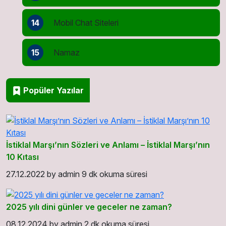
14
Mobil Chat Siteleri
15
Namaz
Popüler Yazılar
İstiklal Marşı’nın Sözleri ve Anlamı – İstiklal Marşı’nın
10 Kıtası
27.12.2022
by
admin
9 dk okuma süresi
2025 yılı dini günler ve geceler ne zaman?
08.12.2024
by
admin
2 dk okuma süresi