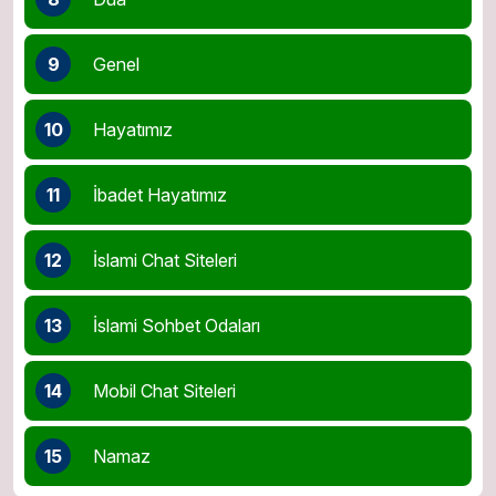
9
Genel
10
Hayatımız
11
İbadet Hayatımız
12
İslami Chat Siteleri
13
İslami Sohbet Odaları
14
Mobil Chat Siteleri
15
Namaz