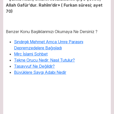
Allah Gafür’dur. Rahîm’dir» ( Furkan süresi; ayet
70)
Benzer Konu Başlıklarımızı Okumaya Ne Dersiniz ?
Sındırgılı Mehmet Amca Umre Parasını
Depremzedelere Bağışladı
Mirc İslami Sohbet
Tekne Orucu Nedir, Nasıl Tutulur?
Tasavvuf Ne Değildir?
Büyüklere Saygı Adabı Nedir