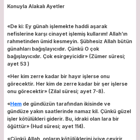
Konuyla Alakalı Ayetler
«De ki: Ey günah işlemekte haddi aşarak
nefislerine karşı cinayet işlemiş kullarım! Allah’ın
rahmetinden ümid kesmeyin. Şübhesiz Allah bütün
günahları bağışlayıcıdır. Çünkü O çok
bağışlayıcıdır. Çok esirgeyicidir» (Zümer süresi;
ayet 53 )
«Her kim zerre kadar bir hayır işlerse onu
görecektir. Her kim de zerre kadar bir şer işlerse
onu görecektir» (Zilal süresi; ayet 7-8).
«
Hem
de gündüzün tarafından ikisinde ve
gündüze yakın saatlerinde namaz kil. Çünkü güzel
işler kötülükleri giderir. Bu, idraki olan lara bir
öğüttür» (Hud süresi; ayet 114).
«Çünkü Allah, onların kötülüklerini iyiye çevirir,