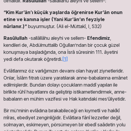
olmalıdır.
Rasûlullah
-sallâllâhu aleyhi ve sellem-:
“Kim Kur’ân’ı küçük yaşlarda öğrenirse Kur’ân onun
etine ve kanına işler (Yani Kur’ân’ın feyziyle
nûrlanır.)”
buyurmuştur. (Ali el-Müttakî, I, 532)
Rasûlullah
-sallâllâhu aleyhi ve sellem-
Efendimiz
,
kendileri de, Abdülmuttalib Oğulları’ndan bir çocuk güzel
konuşmaya başladığında, ona İsrâ sûresinin 111. âyetini
yedi defa okutarak öğretirdi.
[1]
Evlâtlarımız öz varlığımızın devamı olan hayat ziynetleridir.
Onlar, İslâm fıtratı üzere yaratılarak anne-babalarına emânet
edilmişlerdir. Bundan dolayı çocukların maddî yapıları ile
birlikte rûhî hayatlarını da geliştirip istikametlendirmek, anne-
babaların en mühim vazifesi ve Hak katındaki mes’ûliyetidir.
Bir mü’minin evlâdına bırakabileceği en kıymetli ve hakîkî
mîras, ebediyet zenginliğidir. Evlâtlara fânî lezzetler değil,
solmayan, eskimeyen, pörsümeyen bir ebedî saâdetin yolu