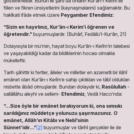
gösterilmelidir. Bunun ilk şartı da onların Kur’ân-ı Kerîm ile
fiilen ve fikren ünsiyetlerini (kaynaşmalarını) sağlamaktır. Bu
hakîkati ifâde etmek üzere
Peygamber Efendimiz
:
“Sizin en hayırlınız, Kur’ân-ı Kerim’i öğrenen ve
öğretendir.”
buyurmuşlardır. (Buhârî, Fedâilü’l-Kur’ân, 21)
Dolayısıyla bir mü’min, hayat boyu Kur’ân-ı Kerîm’in talebesi
ve yaşayabildiği kadar da bildiklerinin hocası olmakla
mükelleftir.
Tarih şâhittir ki fertler, âileler ve milletler en azametli bir ilâhî
emânet olan Kur’ân-ı Kerîm’e sahip çıktıkları ve tâbî oldukları
nisbette âbâd olmuşlardır. Bundan dolayıdır ki,
Rasûlullah
-
sallâllâhu aleyhi ve sellem-
Efendimiz
, Vedâ Haccı’nda:
“…Size öyle bir emânet bırakıyorum ki, ona sımsıkı
sarıldığınız müddetçe yolunuzu şaşırmazsınız. O
emânet, Allâh’ın Kitâbı ve Nebî’sinin
Sünnet’idir…”
[2]
buyurmuşlar ve târihî gerçekler ile de