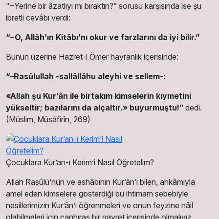
“−Yerine bir âzatlıyı mı bıraktın?” sorusu karşısında ise şu
ibretli cevâbı verdi:
“−O, Allâh’ın Kitâbı’nı okur ve farzlarını da iyi bilir.”
Bunun üzerine Hazret-i Ömer hayranlık içerisinde:
“–Rasûlullah -sallâllâhu aleyhi ve sellem-:
«Allah şu Kur’ân ile birtakım kimselerin kıymetini
yükseltir; bazılarını da alçaltır.» buyurmuştu!”
dedi.
(Müslim, Müsâfirîn, 269)
Çocuklara Kur’an-ı Kerim’i Nasıl Öğretelim?
Allah Rasûlü’nün ve ashâbının Kur’ân’ı bilen, ahkâmıyla
amel eden kimselere gösterdiği bu ihtimam sebebiyle
nesillerimizin Kur’ân’ı öğrenmeleri ve onun feyzine nâil
olabilmeleri için canhıraş bir gayret içerisinde olmalıyız.