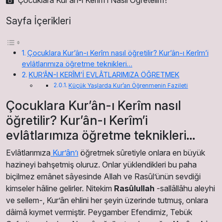
Sayfa İçerikleri
Çocuklara Kur’ân-ı Kerîm nasıl öğretilir? Kur’ân-ı Kerîm’i
evlâtlarımıza öğretme teknikleri…
KUR’ÂN-I KERÎM’İ EVLÂTLARIMIZA ÖĞRETMEK
Küçük Yaşlarda Kur’an Öğrenmenin Fazileti
Çocuklara Kur’ân-ı Kerîm nasıl
öğretilir? Kur’ân-ı Kerîm’i
evlâtlarımıza öğretme teknikleri…
Evlâtlarımıza
Kur’ân’ı
öğretmek sûretiyle onlara en büyük
hazineyi bahşetmiş oluruz. Onlar yüklendikleri bu paha
biçilmez emânet sâyesinde Allah ve Rasûl’ünün sevdiği
kimseler hâline gelirler. Nitekim
Rasûlullah
-sallâllâhu aleyhi
ve sellem-, Kur’ân ehlini her şeyin üzerinde tutmuş, onlara
dâimâ kıymet vermiştir. Peygamber Efendimiz, Tebük