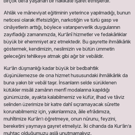
birçok defa yaşanan bir hakîkate işaret etmişlerdir.
Ahlâk ve mâneviyat eğitiminin yeterince yapılmadığı, bunun
neticesi olarak iffetsizliğin, narkotiğin ve türlü gasp ve
cinâyetlerin arttığı, böylece vatanperverlik duygularının
zayıfladığı zamanımızda, Kur’ânî hizmetler ve fedakârlıklar
büyük bir ehemmiyet arz etmektedir. Bu gayrette ihmâlkârlık
göstermek, kendimizin, neslimizin ve bütün ümmetin
geleceğini tehlikeye atmak gibi ağır bir vebâldir.
Kur’ân düşmanlığı kadar büyük bir bedbahtlık
düşünülemezse de ona hizmet hususundaki ihmâlkârlık da
buna yakın bir vebâl taşır. İnsanların selde sürüklenen
kütükler misâli zamânın menfî modalarına kapıldığı
günümüzde, ayakta kalabilmemiz ve küfür, ilhad ve tâviz
selinden üzerimize bir katre dahî sıçramayacak sûrette
korunabilmemiz için, yakınlarımıza, âile efrâdımıza,
muhîtimize Kur’ân’ı öğretmeye, onun nûrunu, feyzini,
bereketini yaymaya gayret etmeliyiz. İki cihanda da Kur’ân’a
muhtaç olduğumuzu aslâ unutmamalıyız.