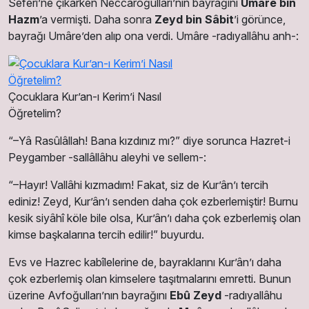
Seferi’ne çıkarken Neccâroğulları’nın bayrağını
Umâre bin
Hazm
’a vermişti. Daha sonra
Zeyd bin Sâbit
’i görünce,
bayrağı Umâre’den alıp ona verdi. Umâre -radıyallâhu anh-:
Çocuklara Kur’an-ı Kerim’i Nasıl
Öğretelim?
“–Yâ Rasûlâllah! Bana kızdınız mı?” diye sorunca Hazret-i
Peygamber -sallâllâhu aleyhi ve sellem-:
“–Hayır! Vallâhi kızmadım! Fakat, siz de Kur’ân’ı tercih
ediniz! Zeyd, Kur’ân’ı senden daha çok ezberlemiştir! Burnu
kesik siyâhî köle bile olsa, Kur’ân’ı daha çok ezberlemiş olan
kimse başkalarına tercih edilir!” buyurdu.
Evs ve Hazrec kabîlelerine de, bayraklarını Kur’ân’ı daha
çok ezberlemiş olan kimselere taşıtmalarını emretti. Bunun
üzerine Avfoğulları’nın bayrağını
Ebû Zeyd
-radıyallâhu