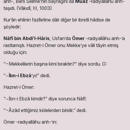
anh-, Benî Selime’nin bayrağını da
Muâz
-radıyallâhu anh-
taşıdı. (Vâkıdî, III, 1003)
Kur’ân ehlinin fazîletine dâir diğer bir ibretli hâdise de
şöyledir:
Nâfî
bin Abdi’l-Hâris
, Usfan’da
Ömer
-radıyallâhu anh-’a
rastlamıştı. Hazret-i Ömer onu Mekke’ye vâli tâyin etmiş
olduğu için:
“−Mekkelilerin başına kimi bıraktın?” diye sordu. O:
“−
İbn-i Ebzâ
’yı!” dedi.
Hazret-i Ömer:
“−İbn-i Ebzâ kimdir?” diye sorunca Nâfî:
“−Âzâd ettiğimiz kölelerden biridir.” dedi.
Ömer -radıyallâhu anh-’ın: