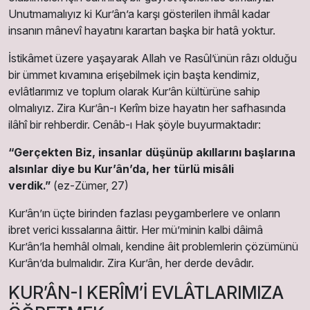
Unutmamalıyız ki Kur’ân’a karşı gösterilen ihmâl kadar
insanın mânevî hayatını karartan başka bir hatâ yoktur.
İstikâmet üzere yaşayarak Allah ve Rasûl’ünün râzı olduğu
bir ümmet kıvamına erişebilmek için başta kendimiz,
evlâtlarımız ve toplum olarak Kur’ân kültürüne sahip
olmalıyız. Zira Kur’ân-ı Kerîm bize hayatın her safhasında
ilâhî bir rehberdir. Cenâb-ı Hak şöyle buyurmaktadır:
“Gerçekten Biz, insanlar düşünüp akıllarını başlarına
alsınlar diye bu Kur’ân’da, her türlü misâli
verdik.”
(ez-Zümer, 27)
Kur’ân’ın üçte birinden fazlası peygamberlere ve onların
ibret verici kıssalarına âittir. Her mü’minin kalbi dâimâ
Kur’ân’la hemhâl olmalı, kendine âit problemlerin çözümünü
Kur’ân’da bulmalıdır. Zira Kur’ân, her derde devâdır.
KUR’ÂN-I KERÎM’İ EVLÂTLARIMIZA