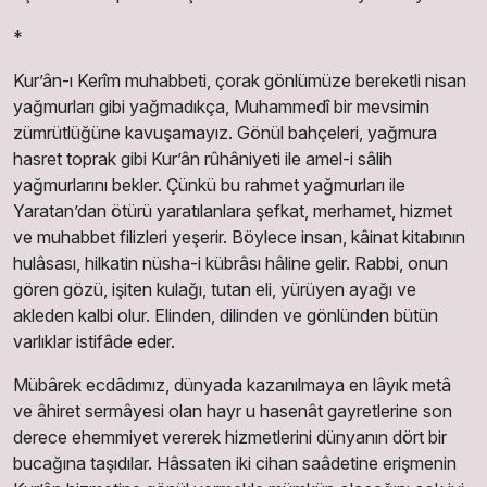
*
Kur’ân-ı Kerîm muhabbeti, çorak gönlümüze bereketli ni­san
yağmurları gibi yağmadıkça, Muhammedî bir mevsimin
zümrütlüğüne kavuşamayız. Gönül bahçeleri, yağmura
hasret toprak gibi Kur’ân rûhâniyeti ile amel-i sâlih
yağmurlarını bekler. Çünkü bu rahmet yağmurları ile
Yaratan’dan ötürü yaratılanlara şefkat, merhamet, hizmet
ve muhabbet filizleri yeşerir. Böylece insan, kâinat kitabının
hulâsası, hilkatin nüsha-i kübrâsı hâline gelir. Rabbi, onun
gören gözü, işiten kulağı, tutan eli, yürüyen ayağı ve
akleden kalbi olur. Elinden, dilinden ve gönlünden bütün
varlıklar istifâde eder.
Mübârek ecdâdımız, dünyada kazanılmaya en lâyık metâ
ve âhiret sermâyesi olan hayr u hasenât gayretlerine son
derece ehemmiyet vererek hizmetlerini dünyanın dört bir
bucağına taşıdılar. Hâssaten iki cihan saâdetine erişmenin