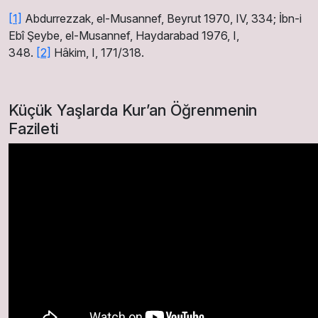
[1]
Abdurrezzak, el-Musannef, Beyrut 1970, IV, 334; İbn-i
Ebî Şeybe, el-Musannef, Haydarabad 1976, I,
348.
[2]
Hâkim, I, 171/318.
Küçük Yaşlarda Kur’an Öğrenmenin
Fazileti