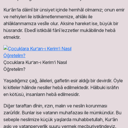
Kur’ân’la dâimî bir ünsiyet içinde hemhâl olmamız; onun emir
ve nehiyleri ile istikâmetlenmemize, ahlâkı ile
ahlâklanmamıza vesîle olur. Aksine hareket ise, büyük bir
hüsrandır. Ebedî istikbâli fânî lezzetler mukâbilinde hebâ
etmektir.
Çocuklara Kur’an-ı Kerim’i Nasıl
Öğretelim?
Yaşadığımız çağ, âileleri, gafletin esir aldığı bir devirdir. Öyle
ki kitleler hâlinde nesiller hebâ edilmektedir. Hâlbuki isrâfın
en kötüsü, insanların hebâ edilmesidir.
Diğer taraftan dînin, ırzın, malın ve neslin korunması
zarûrîdir. Bunlar ise vatanın muhafazası ile mümkündür. Bu
sebeple neslimize küçük yaşlarda muhabbetullah, Kur’ân
aşkı ve vatanperverlik şuuru vermek mecburiyetindeyiz.