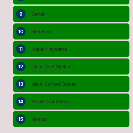
9
Genel
10
Hayatımız
11
İbadet Hayatımız
12
İslami Chat Siteleri
13
İslami Sohbet Odaları
14
Mobil Chat Siteleri
15
Namaz