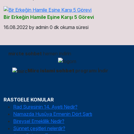
Bir Erkeğin Hamile Eşine Karşı 5 Görevi
16.08.2022
by
admin
0 dk okuma süresi
mircte sohbet
hemen indirin
Mirc islami sohbet
programı İndir
RASTGELE KONULAR
Rad Suresinin 14. Ayeti Nedir?
Namazda Huşûya Ermenin Dört Şartı
Bireysel Emeklilik Nedir?
Sünnet çeşitleri nelerdir?