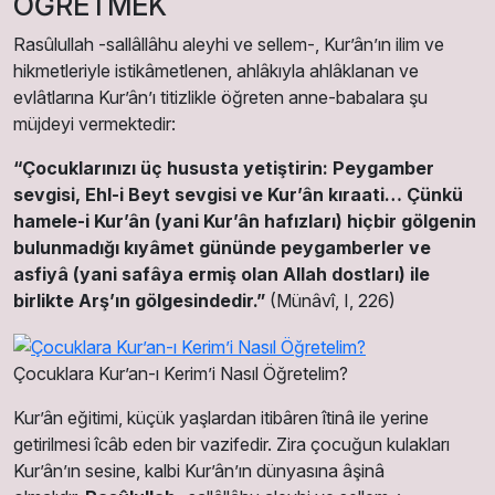
ÖĞRETMEK
Rasûlullah -sallâllâhu aleyhi ve sellem-, Kur’ân’ın ilim ve
hikmetleriyle istikâmetlenen, ahlâkıyla ahlâklanan ve
evlâtlarına Kur’ân’ı titizlikle öğreten anne-babalara şu
müjdeyi vermektedir:
“Çocuklarınızı üç hususta yetiştirin: Peygamber
sevgisi, Ehl-i Beyt sevgisi ve Kur’ân kıraati… Çünkü
hamele-i Kur’ân (yani Kur’ân hafızları) hiçbir gölgenin
bulunmadığı kıyâmet gününde peygamberler ve
asfiyâ (yani safâya ermiş olan Allah dostları) ile
birlikte Arş’ın gölgesindedir.”
(Münâvî, I, 226)
Çocuklara Kur’an-ı Kerim’i Nasıl Öğretelim?
Kur’ân eğitimi, küçük yaşlardan itibâren îtinâ ile yerine
getirilmesi îcâb eden bir vazifedir. Zira çocuğun kulakları
Kur’ân’ın sesine, kalbi Kur’ân’ın dünyasına âşinâ