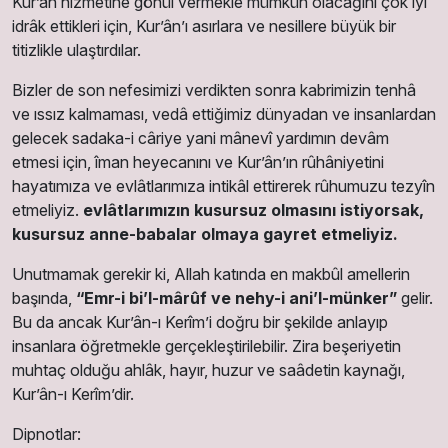
Kur’ân hizmetine gönül vermekle mümkün olacağını çok iyi
idrâk ettikleri için, Kur’ân’ı asırlara ve nesillere büyük bir
titizlikle ulaştırdılar.
Bizler de son nefesimizi verdikten sonra kabrimizin tenhâ
ve ıssız kalmaması, vedâ ettiğimiz dünyadan ve insanlardan
gelecek sadaka-i câriye yani mânevî yardımın devâm
etmesi için, îman heyecanını ve Kur’ân’ın rûhâniyetini
hayatımıza ve evlâtlarımıza intikâl ettirerek rûhumuzu tezyîn
etmeliyiz.
evlâtlarımızın kusursuz olmasını istiyorsak,
kusursuz anne-babalar olmaya gayret etmeliyiz.
Unutmamak gerekir ki, Allah katında en makbûl amellerin
başında,
“Emr-i bi’l-mârûf ve nehy-i ani’l-münker”
gelir.
Bu da ancak Kur’ân-ı Kerîm’i doğru bir şekilde anlayıp
insanlara öğretmekle gerçekleştirilebilir. Zira beşeriyetin
muhtaç olduğu ahlâk, hayır, huzur ve saâdetin kaynağı,
Kur’ân-ı Kerîm’dir.
Dipnotlar: