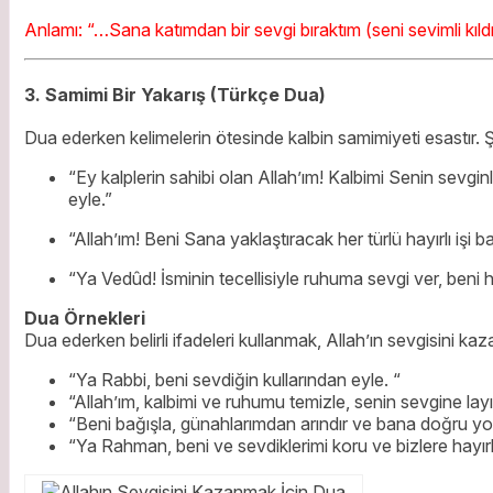
Anlamı: “…Sana katımdan bir sevgi bıraktım (seni sevimli kıl
3. Samimi Bir Yakarış (Türkçe Dua)
Dua ederken kelimelerin ötesinde kalbin samimiyeti esastır. Şu
“Ey kalplerin sahibi olan Allah’ım! Kalbimi Senin sevgi
eyle.”
“Allah’ım! Beni Sana yaklaştıracak her türlü hayırlı iş
“Ya Vedûd! İsminin tecellisiyle ruhuma sevgi ver, beni
Dua Örnekleri
Dua ederken belirli ifadeleri kullanmak, Allah’ın sevgisini kaz
“Ya Rabbi, beni sevdiğin kullarından eyle. “
“Allah’ım, kalbimi ve ruhumu temizle, senin sevgine layı
“Beni bağışla, günahlarımdan arındır ve bana doğru yol
“Ya Rahman, beni ve sevdiklerimi koru ve bizlere hayırlı