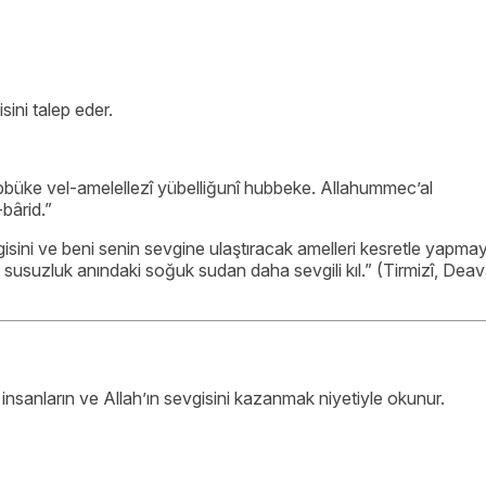
ini talep eder.
büke vel-amelellezî yübelliğunî hubbeke. Allahummec’al
bârid.”
gisini ve beni senin sevgine ulaştıracak amelleri kesretle yapmay
 susuzluk anındaki soğuk sudan daha sevgili kıl.”
(Tirmizî, Deav
 insanların ve Allah’ın sevgisini kazanmak niyetiyle okunur.