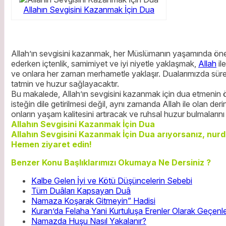
Allahın Sevgisini Kazanmak İçin Dua
Allah’ın sevgisini kazanmak, her Müslümanın yaşamında önem
ederken içtenlik, samimiyet ve iyi niyetle yaklaşmak,
Allah
ile
ve onlara her zaman merhametle yaklaşır. Dualarımızda sürekl
tatmin ve huzur sağlayacaktır.
Bu makalede, Allah’ın sevgisini kazanmak için dua etmenin ö
isteğin dile getirilmesi değil, aynı zamanda Allah ile olan der
onların yaşam kalitesini artıracak ve ruhsal huzur bulmalarını
Allahın Sevgisini Kazanmak İçin Dua
Allahın Sevgisini Kazanmak İçin Dua arıyorsanız, nurdu
Hemen ziyaret edin!
Benzer Konu Başlıklarımızı Okumaya Ne Dersiniz ?
Kalbe Gelen İyi ve Kötü Düşüncelerin Sebebi
Tüm Duâları Kapsayan Duâ
Namaza Koşarak Gitmeyin” Hadisi
Kuran’da Felaha Yani Kurtuluşa Erenler Olarak Geçenle
Namazda Huşu Nasıl Yakalanır?