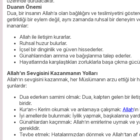
üzerinde durulacaktır.
Duanın Önemi
Dua, bir insanın Allah’a olan bağlılığını ve teslimiyetini göste
getirildiği bir eylem değil, aynı zamanda ruhsal bir deneyim ve 
inananlar:
Allah ile iletişim kurarlar.
Ruhsal huzur bulurlar.
İçsel bir dinginlik ve güven hissederler.
Günahlarından arınma ve bağışlanma talep ederler.
Hayatlarında karşılaştıkları zorluklarla başa çıkma gücü a
Allah’ın Sevgisini Kazanmanın Yolları
Allah’ın sevgisini kazanmak, her Müslümanın arzu ettiği bir h
şunlardır:
Dua ederken samimi olmak: Dua, kalpten gelen bir ileti
biridir.
Kur’an-ı Kerim okumak ve anlamaya çalışmak:
Allah
‘ın
İyi amellerde bulunmak: İyilik yapmak, başkalarına yard
Günahlardan kaçınmak: Allah’ın emirlerine uymak ve y
gereklidir.
Tevbe etmek: Hatalarımızdan dönmek ve Allah’tan af d