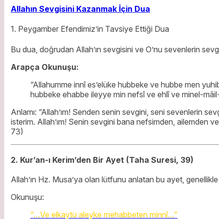
Allahın Sevgisini Kazanmak İçin Dua
1. Peygamber Efendimiz’in Tavsiye Ettiği Dua
Bu dua, doğrudan Allah’ın sevgisini ve O’nu sevenlerin sevgis
Arapça Okunuşu:
“Allahumme innî es’elüke hubbeke ve hubbe men yuhib
hubbeke ehabbe ileyye min nefsî ve ehlî ve minel-mâil-
Anlamı:
“Allah’ım! Senden
senin sevgini
, seni sevenlerin sev
isterim. Allah’ım! Senin sevgini bana nefsimden, ailemden ve
73)
2. Kur’an-ı Kerim’den Bir Ayet (Taha Suresi, 39)
Allah’ın Hz. Musa’ya olan lütfunu anlatan bu ayet, genellikle
Okunuşu:
“…Ve elkaytü aleyke mehabbeten minnî…”