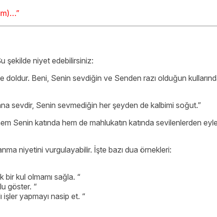
dım)…”
 şekilde niyet edebilirsiniz:
nle doldur. Beni, Senin sevdiğin ve Senden razı olduğun kulların
i bana sevdir, Senin sevmediğin her şeyden de kalbimi soğut.”
 hem Senin katında hem de mahlukatın katında sevilenlerden eyle
anma niyetini vurgulayabilir. İşte bazı dua örnekleri:
k bir kul olmamı sağla. “
u göster. “
 işler yapmayı nasip et. “