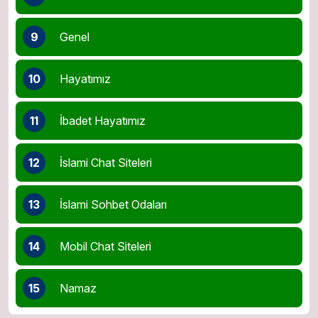
9
Genel
10
Hayatımız
11
İbadet Hayatımız
12
İslami Chat Siteleri
13
İslami Sohbet Odaları
14
Mobil Chat Siteleri
15
Namaz