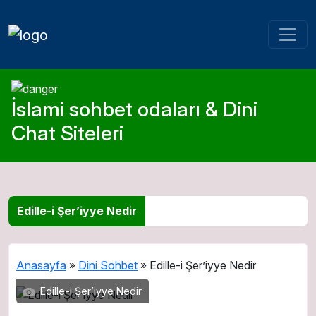
İslami sohbet odaları & Dini
Chat Siteleri
Edille-i Şer’iyye Nedir
Anasayfa
»
Dini Sohbet
»
Edille-i Şer’iyye Nedir
Edille-i Şer’iyye Nedir