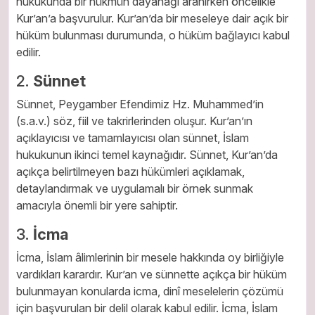
hukukunda bir hükmün dayanağı aranırken öncelikle
Kur’an’a başvurulur. Kur’an’da bir meseleye dair açık bir
hüküm bulunması durumunda, o hüküm bağlayıcı kabul
edilir.
2.
Sünnet
Sünnet, Peygamber Efendimiz Hz. Muhammed’in
(s.a.v.) söz, fiil ve takrirlerinden oluşur. Kur’an’ın
açıklayıcısı ve tamamlayıcısı olan sünnet, İslam
hukukunun ikinci temel kaynağıdır. Sünnet, Kur’an’da
açıkça belirtilmeyen bazı hükümleri açıklamak,
detaylandırmak ve uygulamalı bir örnek sunmak
amacıyla önemli bir yere sahiptir.
3.
İcma
İcma, İslam âlimlerinin bir mesele hakkında oy birliğiyle
vardıkları karardır. Kur’an ve sünnette açıkça bir hüküm
bulunmayan konularda icma, dinî meselelerin çözümü
için başvurulan bir delil olarak kabul edilir. İcma, İslam