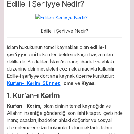
Edille-i Şer’iyye Nedir?
Edille-i Şer’iyye Nedir?
İslam hukukunun temel kaynakları olan
edille-i
şer’iyye
, dinî hükümleri belirlemek için başvurulan
delillerdir. Bu deliller, İslam’ın inanç, ibadet ve ahlaki
düzenine dair meseleleri çözmek amacıyla kullanılır.
Edille-i şer’iyye dört ana kaynak üzerine kuruludur:
Kur’an-ı Kerim
,
Sünnet
,
İcma
ve
Kıyas
.
1.
Kur’an-ı Kerim
Kur’an-ı Kerim
, İslam dininin temel kaynağıdır ve
Allah’ın insanlığa gönderdiği son ilahi kitaptır. İçerisinde
inanç esasları, ibadetler, ahlaki değerler ve sosyal
düzenlemelere dair hükümler bulunmaktadır. İslam