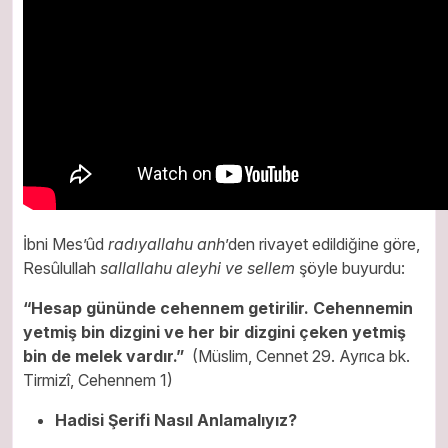
İbni Mes’ûd
radıyallahu anh
’den rivayet edildiğine göre,
Resûlullah
sallallahu aleyhi ve sellem
şöyle buyurdu:
“Hesap gününde cehennem getirilir. Cehennemin
yetmiş bin dizgini ve her bir dizgini çeken yetmiş
bin de melek vardır.”
(Müslim, Cennet 29. Ayrıca bk.
Tirmizî, Cehennem 1)
Hadisi Şerifi Nasıl Anlamalıyız?