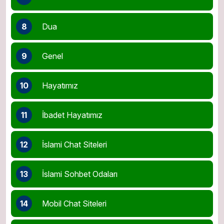
8
Dua
9
Genel
10
Hayatımız
11
İbadet Hayatımız
12
İslami Chat Siteleri
13
İslami Sohbet Odaları
14
Mobil Chat Siteleri