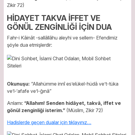
Zikir 72)
HİDAYET TAKVA İFFET VE
GÖNÜL ZENGİNLİĞİ İÇİN DUA
Fahr-i Kâinât -sallâllâhu aleyhi ve sellem- Efendimiz
şöyle dua etmişlerdir:
Okunuşu:
“Allahümme innî es’elükel-hüdâ ve’t-tüka
ve’l-‘afafe ve’l-ğınâ”
Anlamı:
“Allahım! Senden hidâyet, takvâ, iffet ve
gönül zenginliği isterim.”
(Müslim, Zikir 72)
Hadislerde geçen dualar için tıklayınız…