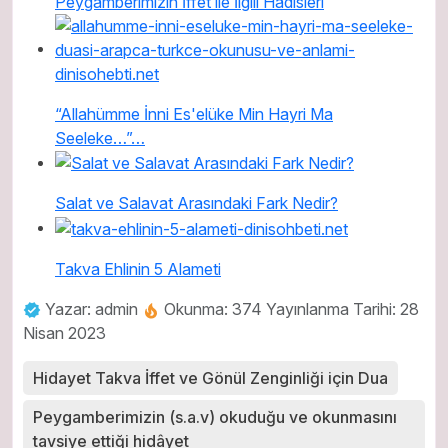
Peygamberimizin İffet ile İlgili Hadisleri
“Allahümme İnni Es'elüke Min Hayri Ma
Seeleke…”…
Salat ve Salavat Arasındaki Fark Nedir?
Takva Ehlinin 5 Alameti
Yazar: admin
Okunma: 374
Yayınlanma Tarihi: 28
Nisan 2023
Hidayet Takva İffet ve Gönül Zenginliği için Dua
Peygamberimizin (s.a.v) okuduğu ve okunmasını
tavsiye ettiği hidâyet