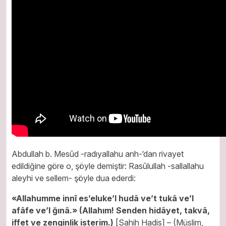
Abdullah b. Mesûd -radıyallahu anh-‘dan rivayet
edildiğine göre o,
şöyle demiştir:
Rasûlullah -sallallahu
aleyhi ve sellem-
şöyle dua ederdi:
«Allahumme innî es’eluke’l hudâ ve’t tukâ ve’l
afâfe ve’l ğınâ.»
(Allahım! Senden hidâyet, takvâ,
iffet ve zenginlik isterim.)
[Sahih Hadis] – (Müslim,