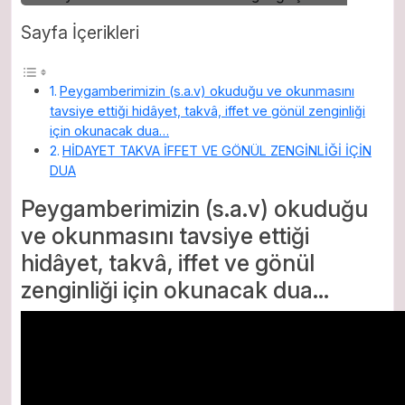
Sayfa İçerikleri
Peygamberimizin (s.a.v) okuduğu ve okunmasını
tavsiye ettiği hidâyet, takvâ, iffet ve gönül zenginliği
için okunacak dua…
HİDAYET TAKVA İFFET VE GÖNÜL ZENGİNLİĞİ İÇİN
DUA
Peygamberimizin (s.a.v) okuduğu
ve okunmasını tavsiye ettiği
hidâyet, takvâ, iffet ve gönül
zenginliği için okunacak dua…