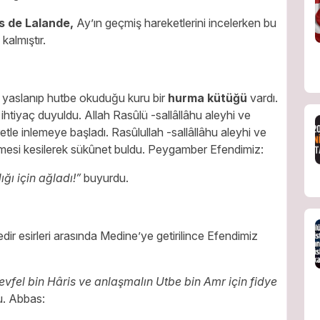
s de Lalande,
Ay’ın geçmiş hareketlerini ince­lerken bu
almıştır.
 yaslanıp hutbe okuduğu kuru bir
hurma kütüğü
vardı.
htiyaç duyuldu. Allah Rasûlü -sallâllâhu aleyhi ve
tle inlemeye başladı. Rasûlullah -sallâllâhu aleyhi ve
emesi kesilerek sükûnet buldu. Peygamber Efendimiz:
ığı
için ağladı!”
buyurdu.
edir esirleri arasında Medine’ye getirilince Efendimiz
evfel bin Hâris ve anlaşmalın Utbe bin Amr için fidye
. Abbas: