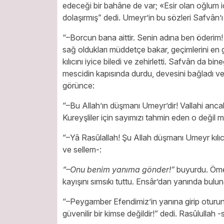
edeceği bir bahâne de var; «Esir olan oğlum 
dolaşırmış” dedi. Umeyr’in bu sözleri Safvân’ı 
“–Borcun bana aittir. Senin adına ben öderim
sağ oldukları müddetçe bakar, geçimlerini en 
kılıcını iyice biledi ve zehirletti. Safvân da b
mescidin kapısında durdu, devesini bağladı ve
görünce:
“–Bu Allah’ın düşmanı Umeyr’dir! Vallahi ancak
Kureyşliler için sayımızı tahmin eden o değil 
“–Yâ Rasûlallah! Şu Allah düşmanı Umeyr kılıcı
ve sellem-:
“–Onu benim yanıma gönder!”
buyurdu. Ömer
kayışını sımsıkı tuttu. Ensâr’dan yanında bulun
“–Peygamber Efendimiz’in yanına girip oturu
güvenilir bir kimse değildir!” dedi. Rasûlullah -