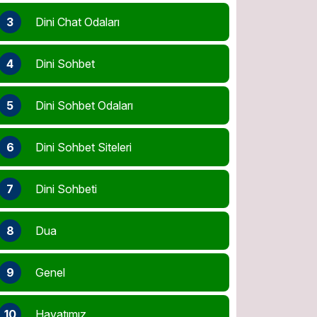
3
Dini Chat Odaları
4
Dini Sohbet
5
Dini Sohbet Odaları
6
Dini Sohbet Siteleri
7
Dini Sohbeti
8
Dua
9
Genel
10
Hayatımız