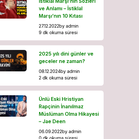
İstiklal Marşı’nın Sözleri
ve Anlamı – İstiklal
Marşı’nın 10 Kıtası
27.12.2022
by
admin
9 dk okuma süresi
2025 yılı dini günler ve
geceler ne zaman?
08.12.2024
by
admin
2 dk okuma süresi
Ünlü Eski Hristiyan
Rapçinin İnanılmaz
Müslüman Olma Hikayesi
– Jae Deen
06.09.2022
by
admin
0 dk okuma süresi