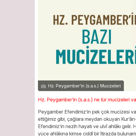
Hz. Peygamber’in (s.a.s.) Mucizeleri
Hz. Peygamber’in (s.a.s.) ne tür mucizeleri v
Peygamber Efendimiz’in pek çok mucizesi var
ettiğimiz gibi, çağlara meydan okuyan Kur’ân-ı
Efendimiz’in nezih hayatı ve ulvî ahlâkı geli
yüce ahlâkına kimse ciddî bir îtirazda bulunam