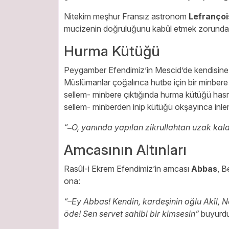
Nitekim meşhur Fransız astronom
Lefrançoi
mucizenin doğruluğunu kabûl etmek zorunda k
Hurma Kütüğü
Peygamber Efendimiz’in Mescid’de kendisine
Müslümanlar çoğalınca hutbe için bir minbere i
sellem- minbere çıktığında hurma kütüğü hasre
sellem- minberden inip kütüğü okşayınca inl
“‒O, yanında yapılan zikrullahtan uzak kald
Amcasının Altınları
Rasûl-i Ekrem Efendimiz’in amcası
Abbas
, B
ona:
“–Ey Abbas! Kendin, kardeşinin oğlu Akîl, N
öde! Sen servet sahibi bir kimsesin”
buyurdu