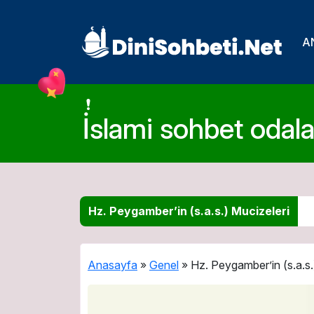
A
İslami sohbet odalar
Hz. Peygamber’in (s.a.s.) Mucizeleri
Anasayfa
»
Genel
»
Hz. Peygamber’in (s.a.s.