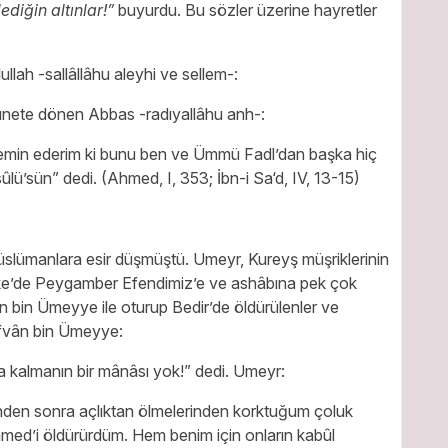
diğin altınlar!”
buyurdu. Bu sözler üzerine hayretler
lah -sallâllâhu aleyhi ve sellem-:
ûnete dönen Abbas -radıyallâhu anh-:
emin ederim ki bunu ben ve Ümmü Fadl’dan başka hiç
ûlü’sün” dedi. (Ahmed, I, 353; İbn-i Sa‘d, IV, 13-15)
üslümanlara esir düşmüştü. Umeyr, Kureyş müşriklerinin
ekke’de Peygamber Efendimiz’e ve ashâbına pek çok
ân bin Ümeyye ile oturup Bedir’de öldürülenler ve
afvân bin Ümeyye:
ta kalmanın bir mânâsı yok!” dedi. Umeyr:
nden sonra açlıktan ölmelerinden korktuğum çoluk
d’i öldürürdüm. Hem benim için onların kabûl