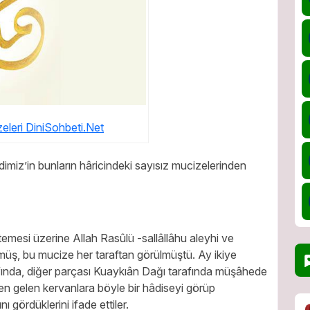
eleri DiniSohbeti.Net
imiz’in bunların hâricindeki sayısız mucizelerinden
emesi üzerine Allah Rasûlü -sallâllâhu aleyhi ve
müş, bu mucize her taraftan görülmüştü. Ay ikiye
afında, diğer parçası Kuaykıân Dağı tarafında müşâhede
den gelen kervanlara böyle bir hâdiseyi görüp
ı gördüklerini ifade ettiler.