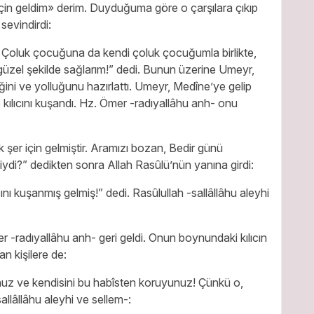
için geldim» derim. Duyduğuma göre o çarşılara çıkıp
sevindirdi:
! Çoluk çocuğuna da kendi çoluk çocuğumla birlikte,
güzel şekilde sağlarım!” dedi. Bunun üzerine Umeyr,
ineğini ve yolluğunu hazırlattı. Umeyr, Medîne’ye gelip
 kılıcını kuşandı. Hz. Ömer -radıyallâhu anh- onu
 şer için gelmiştir. Aramızı bozan, Bedir günü
miydi?” dedikten sonra Allah Rasûlü’nün yanına girdi:
nı kuşanmış gelmiş!” dedi. Rasûlullah -sallâllâhu aleyhi
 -radıyallâhu anh- geri geldi. Onun boynundaki kılıcın
an kişilere de:
nuz ve kendisini bu habîsten koruyunuz! Çünkü o,
sallâllâhu aleyhi ve sellem-: