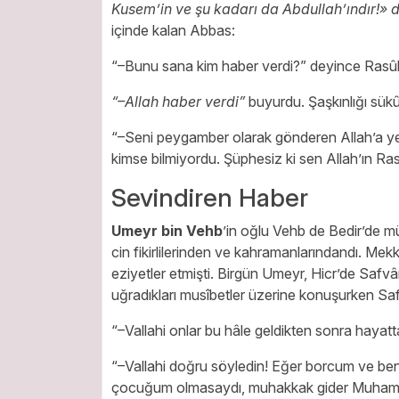
Kusem’in ve şu kadarı da Abdullah’ındır!» de
içinde kalan Abbas:
“–Bunu sana kim haber verdi?” deyince Rasûlul
“–Allah haber verdi”
buyurdu. Şaşkınlığı sük
“–Seni peygamber olarak gönderen Allah’a y
kimse bilmiyordu. Şüphesiz ki sen Allah’ın Ras
Sevindiren Haber
Umeyr bin Vehb
’in oğlu Vehb de Bedir’de m
cin fikirlilerinden ve kahramanlarındandı. M
eziyetler etmişti. Birgün Umeyr, Hicr’de Safv
uğradıkları musîbetler üzerine konuşurken S
“–Vallahi onlar bu hâle geldikten sonra hayat
“–Vallahi doğru söyledin! Eğer borcum ve be
çocuğum olmasaydı, muhakkak gider Muhamme