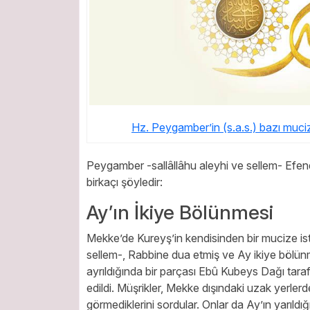
Hz. Peygamber’in (s.a.s.) bazı muciz
Peygamber -sallâllâhu aleyhi ve sellem- Efend
birkaçı şöyledir:
Ay’ın İkiye Bölünmesi
Mekke’de Kureyş’in kendisinden bir mucize ist
sellem-, Rabbine dua etmiş ve Ay ikiye bölün
ayrıldığında bir parçası Ebû Kubeys Dağı tar
edildi. Müşrikler, Mekke dışındaki uzak yerler
görmediklerini sordular. Onlar da Ay’ın yarıldığın