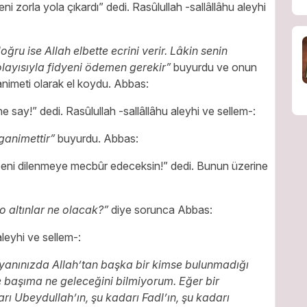
 zorla yola çıkardı” dedi. Rasûlullah -sallâllâhu aleyhi
oğru ise Allah elbette ecrini verir. Lâkin senin
layısıyla fidyeni ödemen gerekir”
buyurdu ve onun
nimeti olarak el koydu. Abbas:
 say!” dedi. Rasûlullah -sallâllâhu aleyhi ve sellem-:
 ganimettir”
buyurdu. Abbas:
beni dilenmeye mecbûr edeceksin!” dedi. Bunun üzerine
 altınlar ne olacak?”
diye sorunca Abbas:
aleyhi ve sellem-:
yanınızda Allah’tan başka bir kimse bulunmadığı
başıma ne geleceğini bilmiyorum. Eğer bir
ı Ubeydullah’ın, şu kadarı Fadl’ın, şu kadarı