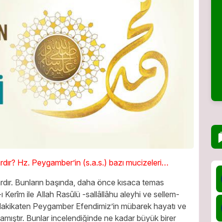
ardır? Hz. Peygamber’in (s.a.s.) bazı mucizeleri…
dır. Bunların başında, daha önce kısaca temas
 Kerîm ile Allah Rasûlü -sallâllâhu aleyhi ve sellem-
r. Hakikaten Peygamber Efendimiz’in mübarek hayatı ve
amıştır. Bunlar incelendiğinde ne kadar büyük birer