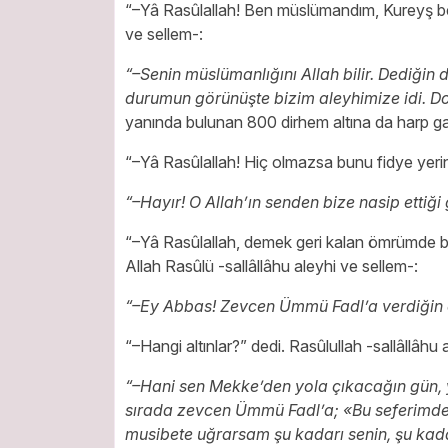
“–Yâ Rasûlallah! Ben müslümandım, Kureyş beni
ve sellem-:
“–Senin müslümanlığını Allah bilir. Dediğin d
durumun görünüşte bizim aleyhimize idi. Do
yanında bulunan 800 dirhem altına da harp ga
“–Yâ Rasûlallah! Hiç olmazsa bunu fidye yerine
“–Hayır! O Allah’ın senden bize nasip ettiği
“–Yâ Rasûlallah, demek geri kalan ömrümde 
Allah Rasûlü -sallâllâhu aleyhi ve sellem-:
“–Ey Abbas! Zevcen Ümmü Fadl’a verdiğin o
“–Hangi altınlar?” dedi. Rasûlullah -sallâllâhu 
“–Hani sen Mekke’den yola çıkacağın gün, 
sırada zevcen Ümmü Fadl’a; «Bu seferimde 
musibete uğrarsam şu kadarı senin, şu kadar