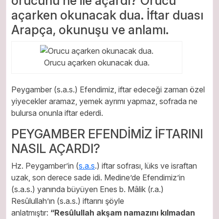
orucunu ne ile açardı? Orucu
açarken okunacak dua. İftar duası
Arapça, okunuşu ve anlamı.
Orucu açarken okunacak dua.
Peygamber (s.a.s.) Efendimiz, iftar edeceği zaman özel
yiyecekler aramaz, yemek ayrımı yapmaz, sofrada ne
bulursa onunla iftar ederdi.
PEYGAMBER EFENDİMİZ İFTARINI
NASIL AÇARDI?
Hz. Peygamber’in (
s.a.s
.) iftar sofrası, lüks ve israftan
uzak, son derece sade idi. Medine’de Efendimiz’in
(s.a.s.) yanında büyüyen Enes b. Mâlik (r.a.)
Resûlullah’ın (s.a.s.) iftarını şöyle
anlatmıştır:
“Resûlullah akşam namazını kılmadan