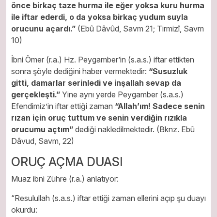
önce birkaç taze hurma ile eğer yoksa kuru hurma
ile iftar ederdi, o da yoksa birkaç yudum suyla
orucunu açardı.”
(Ebû Dâvûd, Savm 21; Tirmizî, Savm
10)
İbni Ömer (r.a.) Hz. Peygamber’in (s.a.s.) iftar ettikten
sonra şöyle dediğini haber vermektedir:
“
Susuzluk
gitti, damarlar serinledi ve inşallah sevap da
gerçekleşti.”
Yine aynı yerde Peygamber (s.a.s.)
Efendimiz’in iftar ettiği zaman
“Allah’ım! Sadece senin
rızan için oruç tuttum ve senin verdiğin rızıkla
orucumu açtım”
dediği nakledilmektedir. (Bknz. Ebû
Dâvud, Savm, 22)
ORUÇ AÇMA DUASI
Muaz ibni Zühre (r.a.) anlatıyor:
“Resulullah (s.a.s.) iftar ettiği zaman ellerini açıp şu duayı
okurdu: