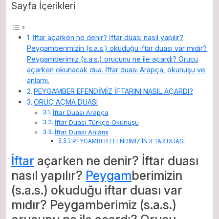
Sayfa İçerikleri
İftar açarken ne denir? İftar duası nasıl yapılır?
Peygamberimizin (s.a.s.) okuduğu iftar duası var mıdır?
Peygamberimiz (s.a.s.) orucunu ne ile açardı? Orucu
açarken okunacak dua. İftar duası Arapça, okunuşu ve
anlamı.
PEYGAMBER EFENDİMİZ İFTARINI NASIL AÇARDI?
ORUÇ AÇMA DUASI
İftar Duası Arapça
İftar Duası Türkçe Okunuşu
İftar Duası Anlamı
PEYGAMBER EFENDİMİZ’İN İFTAR DUASI
İftar
açarken ne denir? İftar duası
nasıl yapılır?
Peygam
berimizin
(s.a.s.) okuduğu iftar duası var
mıdır? Peygamberimiz (s.a.s.)