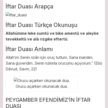
İftar Duası Arapça
İftar Duası Türkçe Okunuşu
Allahümme leke sumtü ve bike amentü ve aleyke
tevekkeltü ve alâ rizgıke eftertü.
İftar Duası Anlamı
Allah’ım Senin rızân için oruç tuttum. Sana inandım.
Sana güvendim. Senin rızkınla orucumu açıyorum.” (Ebû
Dâvud, Savm, 22)
Orucu açarken okunacak dua.
PEYGAMBER EFENDİMİZ’İN İFTAR
DUASI