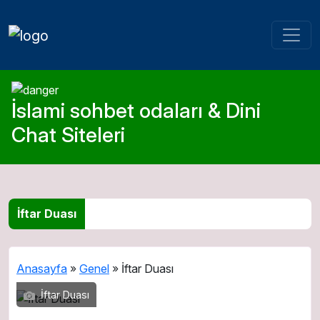
İslami sohbet odaları & Dini
Chat Siteleri
İftar Duası
Anasayfa
»
Genel
»
İftar Duası
İftar Duası