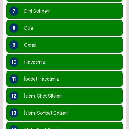
7
Dini Sohbeti
8
Dua
9
Genel
10
Hayatımız
11
İbadet Hayatımız
12
İslami Chat Siteleri
13
İslami Sohbet Odaları