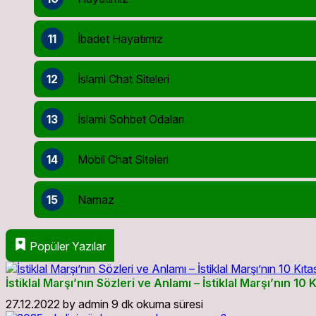
11
İbadet Hayatımız
12
İslami Chat Siteleri
13
İslami Sohbet Odaları
14
Mobil Chat Siteleri
15
Namaz
Popüler Yazılar
İstiklal Marşı’nın Sözleri ve Anlamı – İstiklal Marşı’nın 10 K
27.12.2022
by
admin
9 dk okuma süresi