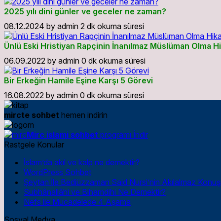
2025 yılı dini günler ve geceler ne zaman?
08.12.2024
by
admin
2 dk okuma süresi
Ünlü Eski Hristiyan Rapçinin İnanılmaz Müslüman Olma H
06.09.2022
by
admin
0 dk okuma süresi
Bir Erkeğin Hamile Eşine Karşı 5 Görevi
16.08.2022
by
admin
0 dk okuma süresi
mircte sohbet
hemen indirin
Mirc islami sohbet
programı İndir
Rastgele Konular
İslam’da akıl ve kalp ne demektir?
WordPress Sohbet
Şeytan İle Bediüzzaman Said Nursi’nin Akılalmaz Konu
Subhânallâhi ve Bihamdihi Ne Demektir?
Nefs ile Mücadelede 4 Aşama
Sosyal Medya