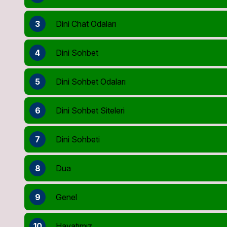
3
Dini Chat Odaları
4
Dini Sohbet
5
Dini Sohbet Odaları
6
Dini Sohbet Siteleri
7
Dini Sohbeti
8
Dua
9
Genel
10
Hayatımız