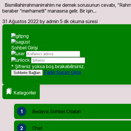
Bismillahirrahmanirrahim ne demek sorusunun cevabı, “Rahman
beraber “merhametli” manasına gelir. Bir işin...
31 Ağustos 2022
by admin
5 dk okuma süresi
Sohbet Girişi
* Şifreniz yoksa boş bırakabilirsiniz.
Farklı Sürüm Girişi
Sohbete Bağlan
Kategoriler
1
Bedava Sohbet Odaları
2
Chat