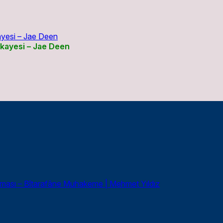
ikayesi – Jae Deen
şması – Bîtarafâne Muhakeme | Mehmet Yıldız