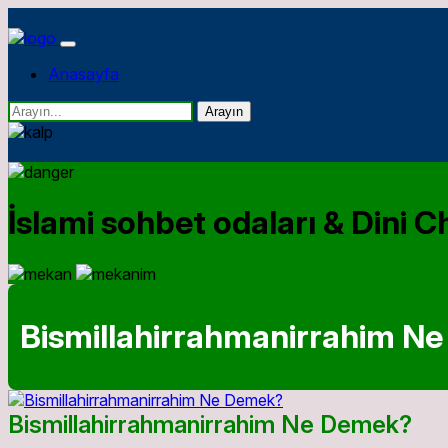
Anasayfa
Arayın
İslami sohbet odaları & Dini Ch
Bismillahirrahmanirrahim N
Bismillahirrahmanirrahim Ne Demek?