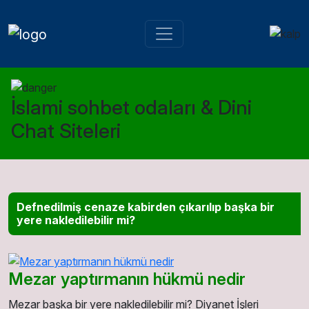
İslami sohbet odaları & Dini
Chat Siteleri
Defnedilmiş cenaze kabirden çıkarılıp başka bir
yere nakledilebilir mi?
Mezar yaptırmanın hükmü nedir
Mezar başka bir yere nakledilebilir mi? Diyanet İşleri