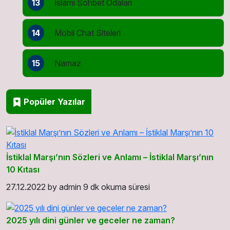
13
İslami Sohbet Odaları
14
Mobil Chat Siteleri
15
Namaz
Popüler Yazılar
İstiklal Marşı’nın Sözleri ve Anlamı – İstiklal Marşı’nın
10 Kıtası
27.12.2022
by
admin
9 dk okuma süresi
2025 yılı dini günler ve geceler ne zaman?