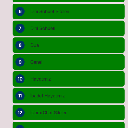
6
Dini Sohbet Siteleri
7
Dini Sohbeti
8
Dua
9
Genel
10
Hayatımız
11
İbadet Hayatımız
12
İslami Chat Siteleri