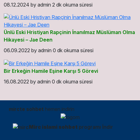
08.12.2024
by
admin
2 dk okuma süresi
Ünlü Eski Hristiyan Rapçinin İnanılmaz Müslüman Olma
Hikayesi – Jae Deen
06.09.2022
by
admin
0 dk okuma süresi
Bir Erkeğin Hamile Eşine Karşı 5 Görevi
16.08.2022
by
admin
0 dk okuma süresi
mircte sohbet
hemen indirin
Mirc islami sohbet
programı İndir