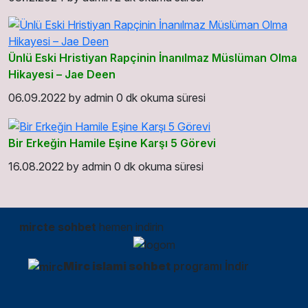
Ünlü Eski Hristiyan Rapçinin İnanılmaz Müslüman Olma
Hikayesi – Jae Deen
06.09.2022
by
admin
0 dk okuma süresi
Bir Erkeğin Hamile Eşine Karşı 5 Görevi
16.08.2022
by
admin
0 dk okuma süresi
mircte sohbet
hemen indirin
Mirc islami sohbet
programı İndir