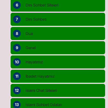
6
Dini Sohbet Siteleri
7
Dini Sohbeti
8
Dua
9
Genel
10
Hayatımız
11
İbadet Hayatımız
12
İslami Chat Siteleri
13
İslami Sohbet Odaları