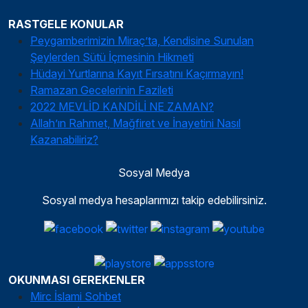
RASTGELE KONULAR
Peygamberimizin Miraç’ta, Kendisine Sunulan
Şeylerden Sütü İçmesinin Hikmeti
Hüdayi Yurtlarına Kayıt Fırsatını Kaçırmayın!
Ramazan Gecelerinin Fazileti
2022 MEVLİD KANDİLİ NE ZAMAN?
Allah’ın Rahmet, Mağfiret ve İnayetini Nasıl
Kazanabiliriz?
Sosyal Medya
Sosyal medya hesaplarımızı takip edebilirsiniz.
OKUNMASI GEREKENLER
Mirc İslami Sohbet