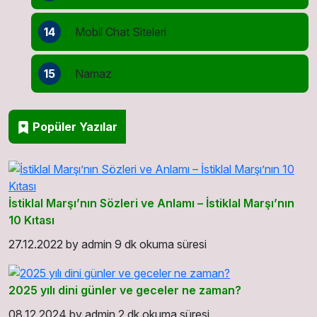
14
Mobil Chat Siteleri
15
Namaz
Popüler Yazılar
İstiklal Marşı’nın Sözleri ve Anlamı – İstiklal Marşı’nın
10 Kıtası
27.12.2022
by
admin
9 dk okuma süresi
2025 yılı dini günler ve geceler ne zaman?
08.12.2024
by
admin
2 dk okuma süresi