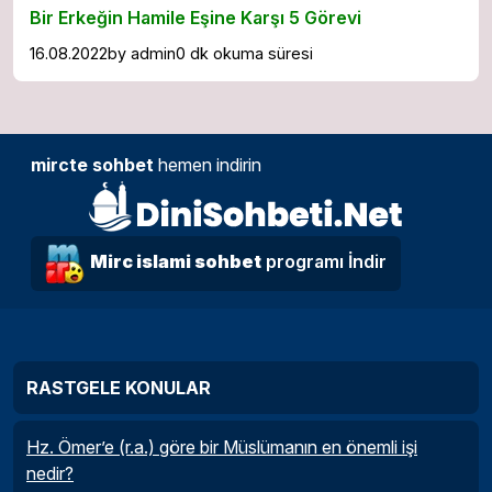
Bir Erkeğin Hamile Eşine Karşı 5 Görevi
16.08.2022
by
admin
0 dk okuma süresi
mircte sohbet
hemen indirin
Mirc islami sohbet
programı İndir
RASTGELE KONULAR
Hz. Ömer’e (r.a.) göre bir Müslümanın en önemli işi
nedir?