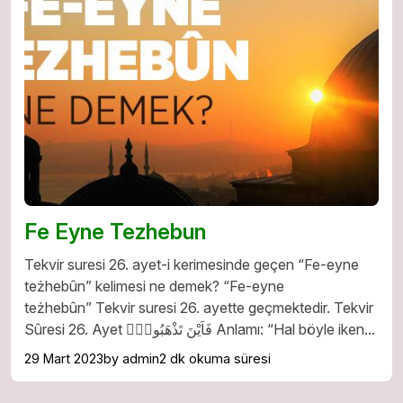
Fe Eyne Tezhebun
Tekvir suresi 26. ayet-i kerimesinde geçen “Fe-eyne
teżhebûn” kelimesi ne demek? “Fe-eyne
teżhebûn” Tekvir suresi 26. ayette geçmektedir. Tekvir
Sûresi 26. Ayet فَاَيْنَ تَذْهَبُونَۜ Anlamı: “Hal böyle iken...
29 Mart 2023
by admin
2 dk okuma süresi