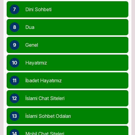
7
Dini Sohbeti
8
Dua
9
Genel
10
Hayatımız
11
İbadet Hayatımız
12
İslami Chat Siteleri
13
İslami Sohbet Odaları
14
Mobil Chat Siteleri