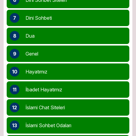
7
Dini Sohbeti
8
Dua
9
Genel
10
Hayatımız
11
İbadet Hayatımız
12
İslami Chat Siteleri
13
İslami Sohbet Odaları