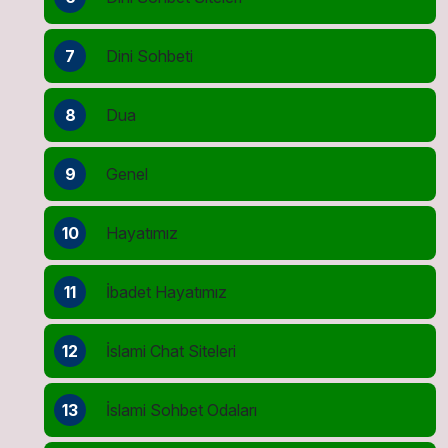
7
Dini Sohbeti
8
Dua
9
Genel
10
Hayatımız
11
İbadet Hayatımız
12
İslami Chat Siteleri
13
İslami Sohbet Odaları