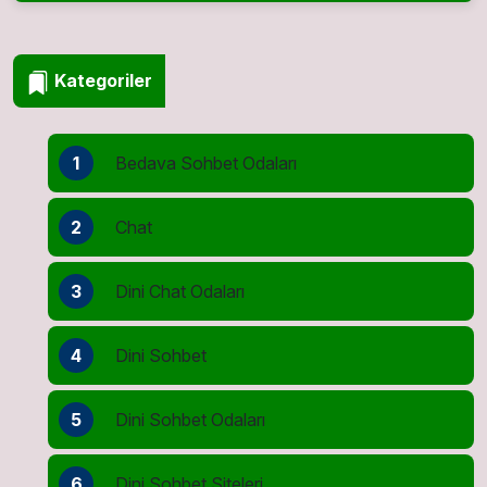
Kategoriler
1
Bedava Sohbet Odaları
2
Chat
3
Dini Chat Odaları
4
Dini Sohbet
5
Dini Sohbet Odaları
6
Dini Sohbet Siteleri