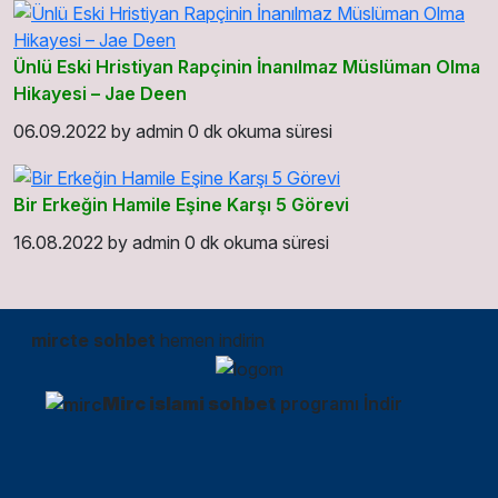
Ünlü Eski Hristiyan Rapçinin İnanılmaz Müslüman Olma
Hikayesi – Jae Deen
06.09.2022
by
admin
0 dk okuma süresi
Bir Erkeğin Hamile Eşine Karşı 5 Görevi
16.08.2022
by
admin
0 dk okuma süresi
mircte sohbet
hemen indirin
Mirc islami sohbet
programı İndir