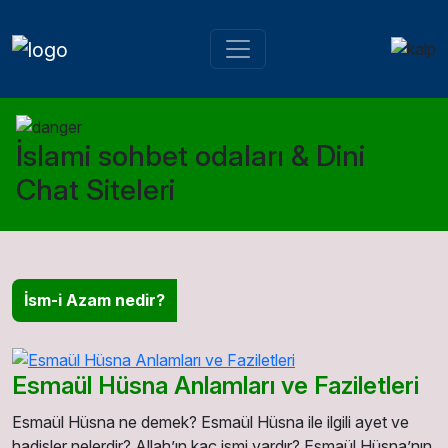
İslami sohbet odaları & Dini
Chat Siteleri
İsm-i Azam nedir?
Esmaül Hüsna Anlamları ve Faziletleri
Esmaül Hüsna ne demek? Esmaül Hüsna ile ilgili ayet ve
hadisler nelerdir? Allah’ın kaç ismi vardır? Esmaül Hüsna’nın