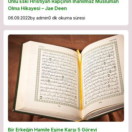
Ünlü Eski Hristiyan Rapçinin İnanılmaz Müslüman
Olma Hikayesi – Jae Deen
06.09.2022
by
admin
0 dk okuma süresi
Bir Erkeğin Hamile Eşine Karşı 5 Görevi