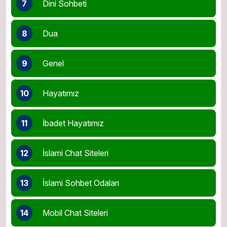
7
Dini Sohbeti
8
Dua
9
Genel
10
Hayatımız
11
İbadet Hayatımız
12
İslami Chat Siteleri
13
İslami Sohbet Odaları
14
Mobil Chat Siteleri