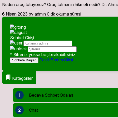
Neden oruç tutuyoruz? Oruç tutmanın hikmeti nedir? Dr. Ahmet
6 Nisan 2023
by admin
0 dk okuma süresi
Sohbet Girişi
* Şifreniz yoksa boş bırakabilirsiniz.
Farklı Sürüm Girişi
Sohbete Bağlan
Kategoriler
1
Bedava Sohbet Odaları
2
Chat