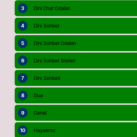
3
Dini Chat Odaları
4
Dini Sohbet
5
Dini Sohbet Odaları
6
Dini Sohbet Siteleri
7
Dini Sohbeti
8
Dua
9
Genel
10
Hayatımız