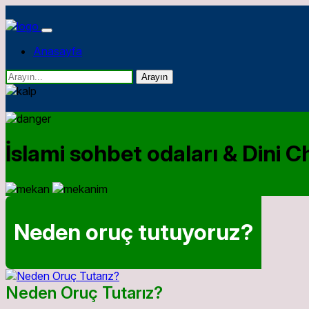
Anasayfa
Arayın
İslami sohbet odaları & Dini Ch
Neden oruç tutuyoruz?
Neden Oruç Tutarız?