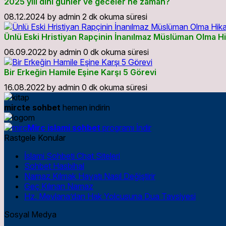
2025 yılı dini günler ve geceler ne zaman?
08.12.2024
by
admin
2 dk okuma süresi
Ünlü Eski Hristiyan Rapçinin İnanılmaz Müslüman Olma H
06.09.2022
by
admin
0 dk okuma süresi
Bir Erkeğin Hamile Eşine Karşı 5 Görevi
16.08.2022
by
admin
0 dk okuma süresi
mircte sohbet
hemen indirin
Mirc islami sohbet
programı İndir
Rastgele Konular
İslami Sohbeti Chat Siteleri
Sohbet Hasbihal
Namaz Kılmak Hayatı Nasıl Değiştirir
Geç Kılınan Namaz
Hz. Mevlana’dan Hak Yolcusuna Dua Tavsiyesi
Sosyal Medya