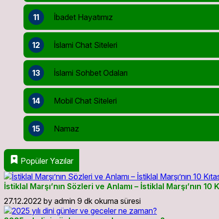
11
İbadet Hayatımız
12
İslami Chat Siteleri
13
İslami Sohbet Odaları
14
Mobil Chat Siteleri
15
Namaz
Popüler Yazılar
İstiklal Marşı’nın Sözleri ve Anlamı – İstiklal Marşı’nın 10 K
27.12.2022
by
admin
9 dk okuma süresi