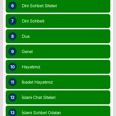
6
Dini Sohbet Siteleri
7
Dini Sohbeti
8
Dua
9
Genel
10
Hayatımız
11
İbadet Hayatımız
12
İslami Chat Siteleri
13
İslami Sohbet Odaları