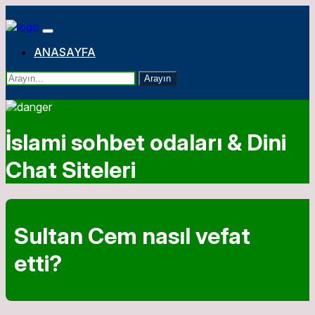
ANASAYFA
Arayın
İslami sohbet odaları & Dini
Chat Siteleri
Sultan Cem nasıl vefat
etti?