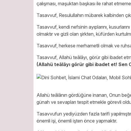
çalışması, maşuktan başkası ile rahat etmemes
Tasavvuf, Resulullahın mübarek kalbinden çıkıp,
Tasavvuf, kendi nefsinin ayıplarını, kusurların
olmaktır ve gizli olan şirkten, küfürden kurtulm
Tasavvuf, herkese merhametli olmak ve ruhsat
Tasavvuf, Allahü teâlâyı, görür gibi ibadet etm
(Allahü teâlâyı görür gibi ibadet et! Se
Allahü teâlânın gördüğüne inanan, Onun beğenm
günah ve sevapları tespit etmekle görevli oldu
Tasavvufun yediyüzden fazla tarifi yapılmıştı
önemli işi, önemli işten önce yapmaktır.