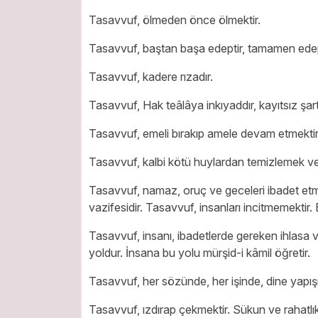
Tasavvuf, ölmeden önce ölmektir.
Tasavvuf, baştan başa edeptir, tamamen edept
Tasavvuf, kadere rızadır.
Tasavvuf, Hak teâlâya inkıyaddır, kayıtsız şarts
Tasavvuf, emeli bırakıp amele devam etmektir
Tasavvuf, kalbi kötü huylardan temizlemek ve 
Tasavvuf, namaz, oruç ve geceleri ibadet etm
vazifesidir. Tasavvuf, insanları incitmemekti
Tasavvuf, insanı, ibadetlerde gereken ihlasa 
yoldur. İnsana bu yolu mürşid-i kâmil öğretir.
Tasavvuf, her sözünde, her işinde, dine yapış
Tasavvuf, ızdırap çekmektir. Sükun ve rahatl