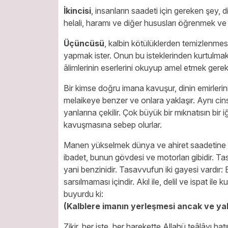
İkincisi
, insanların saadeti için gereken şey, d
helali, haramı ve diğer hususları öğrenmek ve
Üçüncüsü
,
kalbin kötülüklerden temizlenmesi
yapmak ister. Onun bu isteklerinden kurtulmak 
âlimlerinin eserlerini okuyup amel etmek gereki
Bir kimse doğru imana kavuşur, dinin emirlerin
melaikeye benzer ve onlara yaklaşır. Aynı cinste
yanlarına çekilir. Çok büyük bir mıknatısın bi
kavuşmasına sebep olurlar.
Manen yükselmek dünya ve ahiret saadetine k
ibadet, bunun gövdesi ve motorları gibidir. T
yani benzinidir. Tasavvufun iki gayesi vardır: B
sarsılmaması içindir. Akıl ile, delil ve ispat i
buyurdu ki:
(Kalblere imanın yerleşmesi ancak ve yalnı
Zikir, her işte, her harekette Allahü teâlâyı h