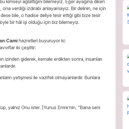
u kimseyi ağlattığını bilemeyiz. Eğer ayağına diken
, ona verdiği ızdırabı anlayamayız. Bir delinin, ne için
e bile, o hadise deliye tesir ettiği gibi bize tesir
yle bir hâl işi olduğu için biz bilemeyiz.
an Cami
hazretleri buyuruyor ki:
flar iki çeşittir:
 izinden giderek, kemale erdikten sonra, insanları
anlardır.
anların yetişmesi ile vazifeli olmayanlardır. Bunlara
up, yalnız Onu ister. [Yunus Emre’nin, “Bana seni