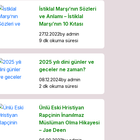
İstiklal Marşı’nın Sözleri
ve Anlamı – İstiklal
Marşı’nın 10 Kıtası
27.12.2022
by
admin
9 dk okuma süresi
2025 yılı dini günler ve
geceler ne zaman?
08.12.2024
by
admin
2 dk okuma süresi
Ünlü Eski Hristiyan
Rapçinin İnanılmaz
Müslüman Olma Hikayesi
– Jae Deen