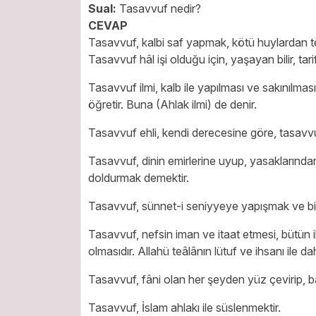
Sual:
Tasavvuf nedir?
CEVAP
Tasavvuf, kalbi saf yapmak, kötü huylardan t
Tasavvuf hâl işi olduğu için, yaşayan bilir, tari
Tasavvuf ilmi, kalb ile yapılması ve sakınılmas
öğretir. Buna (Ahlak ilmi) de denir.
Tasavvuf ehli, kendi derecesine göre, tasavvufu
Tasavvuf, dinin emirlerine uyup, yasaklarından
doldurmak demektir.
Tasavvuf, sünnet-i seniyyeye yapışmak ve bid
Tasavvuf, nefsin iman ve itaat etmesi, bütün ib
olmasıdır. Allahü teâlânın lütuf ve ihsanı ile d
Tasavvuf, fâni olan her şeyden yüz çevirip, b
Tasavvuf, İslam ahlakı ile süslenmektir.