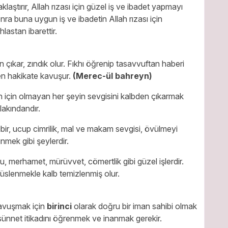
klaştırır, Allah rızası için güzel iş ve ibadet yapmayı
nra buna uygun iş ve ibadetin Allah rızası için
lastan ibarettir.
çıkar, zındık olur. Fıkhı öğrenip tasavvuftan haberi
inen hakikate kavuşur.
(Merec-ül bahreyn)
ah için olmayan her şeyin sevgisini kalbden çıkarmak
lakındandır.
, kibir, ucup cimrilik, mal ve makam sevgisi, övülmeyi
mek gibi şeylerdir.
zu, merhamet, mürüvvet, cömertlik gibi güzel işlerdir.
süslenmekle kalb temizlenmiş olur.
 kavuşmak için
birinci
olarak doğru bir iman sahibi olmak
 sünnet itikadını öğrenmek ve inanmak gerekir.