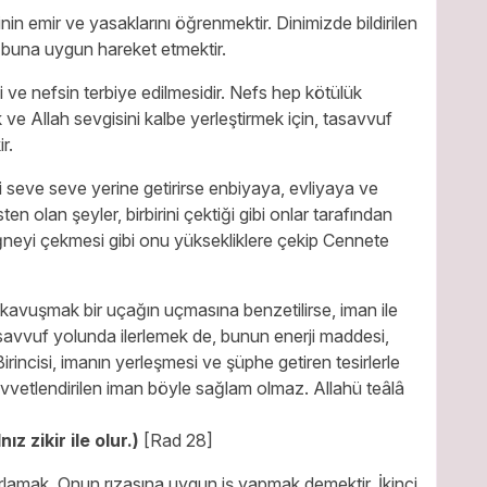
inin emir ve yasaklarını öğrenmektir. Dinimizde bildirilen
 buna uygun hareket etmektir.
 ve nefsin terbiye edilmesidir. Nefs hep kötülük
ve Allah sevgisini kalbe yerleştirmek için, tasavvuf
r.
i seve seve yerine getirirse enbiyaya, evliyaya ve
n olan şeyler, birbirini çektiği gibi onlar tarafından
r iğneyi çekmesi gibi onu yüksekliklere çekip Cennete
avuşmak bir uçağın uçmasına benzetilirse, iman ile
asavvuf yolunda ilerlemek de, bunun enerji maddesi,
irincisi, imanın yerleşmesi ve şüphe getiren tesirlerle
le kuvvetlendirilen iman böyle sağlam olmaz. Allahü teâlâ
z zikir ile olur.)
[Rad 28]
atırlamak, Onun rızasına uygun iş yapmak demektir. İkinci