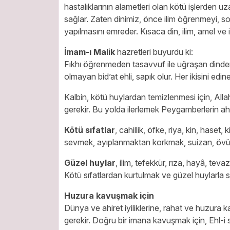
hastalıklarının alametleri olan kötü işlerden uza
sağlar. Zaten dinimiz, önce ilim öğrenmeyi, so
yapılmasını emreder. Kısaca din, ilim, amel ve ih
İmam-ı Malik
hazretleri buyurdu ki:
Fıkhı öğrenmeden tasavvuf ile uğraşan dinden 
olmayan bid’at ehli, sapık olur. Her ikisini ed
Kalbin, kötü huylardan temizlenmesi için, All
gerekir. Bu yolda ilerlemek Peygamberlerin ah
Kötü sıfatlar
,
cahillik, öfke, riya, kin, haset
sevmek, ayıplanmaktan korkmak, suizan, övün
Güzel huylar
,
ilim, tefekkür, rıza, hayâ, teva
Kötü sıfatlardan kurtulmak ve güzel huylarla 
Huzura kavuşmak için
Dünya ve ahiret iyiliklerine, rahat ve huzura
gerekir. Doğru bir imana kavuşmak için, Ehl-i