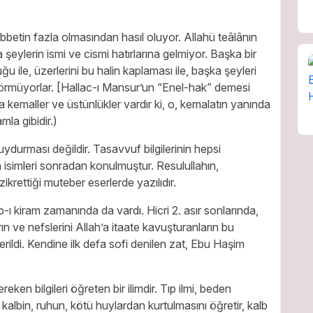
bbetin fazla olmasından hasıl oluyor. Allahü teâlânın
 şeylerin ismi ve cismi hatırlarına gelmiyor. Başka bir
u ile, üzerlerini bu halin kaplaması ile, başka şeyleri
 görmüyorlar. [Hallac-ı Mansur’un “Enel-hak” demesi
ka kemaller ve üstünlükler vardır ki, o, kemalatın yanında
mla gibidir.)
ydurması değildir. Tasavvuf bilgilerinin hepsi
 isimleri sonradan konulmuştur. Resulullahın,
krettiği muteber eserlerde yazılıdır.
ı kiram zamanında da vardı. Hicri 2. asır sonlarında,
ın ve nefslerini Allah’a itaate kavuşturanların bu
erildi. Kendine ilk defa sofi denilen zat, Ebu Haşim
reken bilgileri öğreten bir ilimdir. Tıp ilmi, beden
da kalbin, ruhun, kötü huylardan kurtulmasını öğretir, kalb