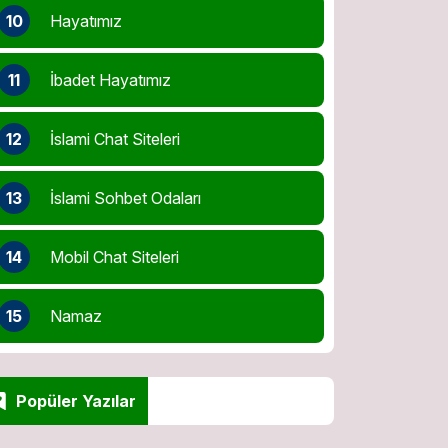
10
Hayatımız
11
İbadet Hayatımız
12
İslami Chat Siteleri
13
İslami Sohbet Odaları
14
Mobil Chat Siteleri
15
Namaz
Popüler Yazılar