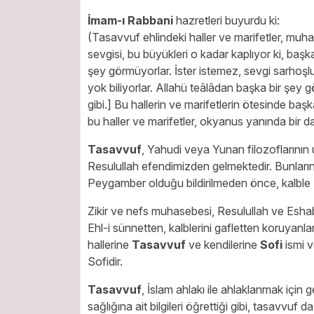
İmam-ı Rabbani
hazretleri buyurdu ki:
(Tasavvuf ehlindeki haller ve marifetler, muha
sevgisi, bu büyükleri o kadar kaplıyor ki, başka
şey görmüyorlar. İster istemez, sevgi sarhoşluğ
yok biliyorlar. Allahü teâlâdan başka bir şey
gibi.] Bu hallerin ve marifetlerin ötesinde baş
bu haller ve marifetler, okyanus yanında bir da
Tasavvuf
,
Yahudi veya Yunan filozoflarının u
Resulullah efendimizden gelmektedir. Bunların
Peygamber olduğu bildirilmeden önce, kalble zi
Zikir ve nefs muhasebesi, Resulullah ve Eshab-
Ehl-i sünnetten, kalblerini gafletten koruyanlar
hallerine
Tasavvuf
ve kendilerine
Sofi
ismi v
Sofidir.
Tasavvuf
,
İslam ahlakı ile ahlaklanmak için ge
sağlığına ait bilgileri öğrettiği gibi, tasavvuf 