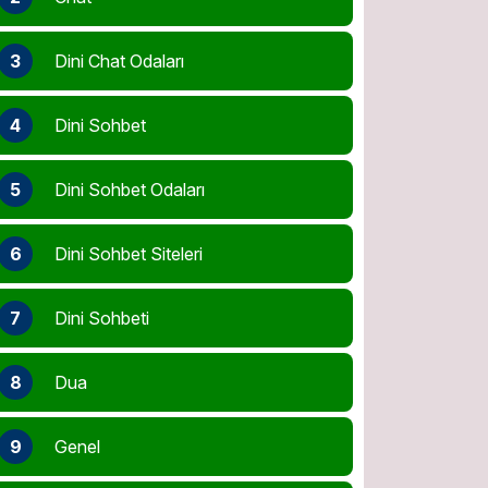
3
Dini Chat Odaları
4
Dini Sohbet
5
Dini Sohbet Odaları
6
Dini Sohbet Siteleri
7
Dini Sohbeti
8
Dua
9
Genel