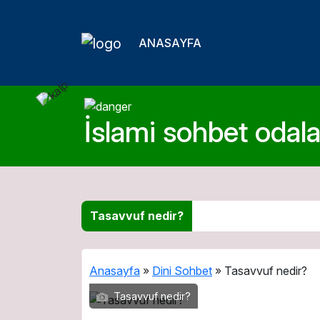
ANASAYFA
İslami sohbet odalar
Tasavvuf nedir?
Anasayfa
»
Dini Sohbet
»
Tasavvuf nedir?
Tasavvuf nedir?