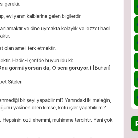
i gerekir.
 evliyanın kalblerine gelen bilgilerdir.
ı anlamaktır ve dine uymakta kolaylık ve lezzet hasıl
aktır.
 olan ameli terk etmektir.
ektir. Hadis-i şerifde buyuruldu ki:
n Onu görmüyorsan da, O seni görüyor.)
[Buhari]
ediği bir şeyi yapabilir mi? Yanındaki iki meleğin,
ğunu yakînen bilen kimse, kötü işler yapabilir mi?
r. Hepsinin özü ehemmi, mühimme tercihtir. Yani çok