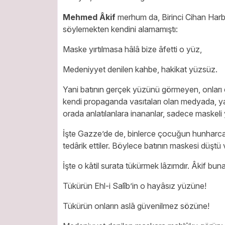
Mehmed Âkif
merhum da, Birinci Cihan Harbi
söylemekten kendini alamamıştı:
Maske yırtılmasa hâlâ bize âfetti o yüz,
Medeniyyet denilen kahbe, hakikat yüzsüz.
Yani batının gerçek yüzünü görmeyen, onları e
kendi propaganda vasıtaları olan medyada, ya
orada anlatılanlara inananlar, sadece maskeli 
İşte Gazze’de de, binlerce çocuğun hunharca k
tedârik ettiler. Böylece batının maskesi düştü
İşte o kātil surata tükürmek lâzımdır. Âkif buna
Tükürün Ehl-i Salîb’in o hayâsız yüzüne!
Tükürün onların aslā güvenilmez sözüne!