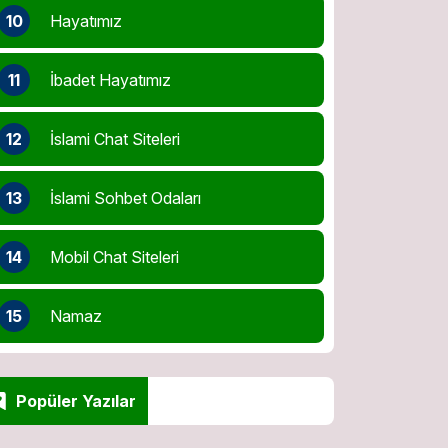
10
Hayatımız
11
İbadet Hayatımız
12
İslami Chat Siteleri
13
İslami Sohbet Odaları
14
Mobil Chat Siteleri
15
Namaz
Popüler Yazılar