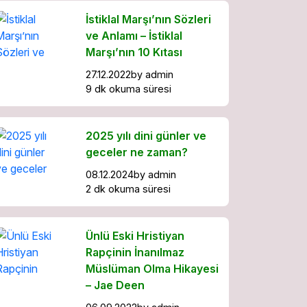
İstiklal Marşı’nın Sözleri
ve Anlamı – İstiklal
Marşı’nın 10 Kıtası
27.12.2022
by
admin
9 dk okuma süresi
2025 yılı dini günler ve
geceler ne zaman?
08.12.2024
by
admin
2 dk okuma süresi
Ünlü Eski Hristiyan
Rapçinin İnanılmaz
Müslüman Olma Hikayesi
– Jae Deen