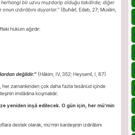
n herhangi bir uzvu muzdarip olduğu takdirde; diğer
e onun ızdırâbını duyarlar.”
(Buhârî, Edeb, 27; Müslim,
ifteki hüküm ağırdır:
lardan değildir.”
(Hâkim, IV, 352; Heysemî, I, 87)
de, her zamankinden çok daha fazla tesânüd içinde
şinin imdâdına koşmalıdır.
ze yeniden inşâ edilecek. O gün için, her mü’min
.
flara destek olarak, mü’min kardeşinin ızdırâbını