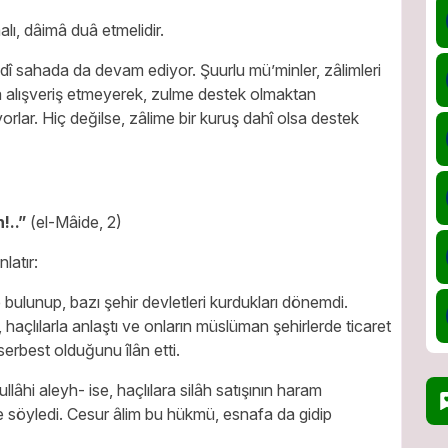
lı, dâimâ duâ etmelidir.
 sahada da devam ediyor. Şuurlu mü’minler, zâlimleri
la alışveriş etmeyerek, zulme destek olmaktan
orlar. Hiç değilse, zâlime bir kuruş dahî olsa destek
!..”
(el-Mâide, 2)
latır:
e bulunup, bazı şehir devletleri kurdukları dönemdi.
, haçlılarla anlaştı ve onların müslüman şehirlerde ticaret
serbest olduğunu îlân etti.
hi aleyh- ise, haçlılara silâh satışının haram
söyledi. Cesur âlim bu hükmü, esnafa da gidip