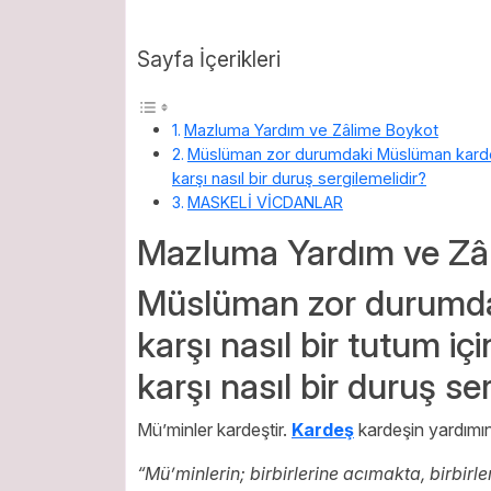
Sayfa İçerikleri
Mazluma Yardım ve Zâlime Boykot
Müslüman zor durumdaki Müslüman kardeşin
karşı nasıl bir duruş sergilemelidir?
MASKELİ VİCDANLAR
Mazluma Yardım ve Zâ
Müslüman zor durumda
karşı nasıl bir tutum iç
karşı nasıl bir duruş se
Mü’minler kardeştir.
Kardeş
kardeşin yardımın
“Mü’minlerin; birbirlerine acımakta, birbirl