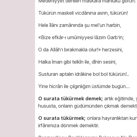
Medeniyyet denilen maskara mahlûku görün:
Tükürün maskeli vicdânına asrın, tükürün!
Hele îlânı zamânında şu mel‘un harbin,
«Bize efkâr-ı umûmiyyesi lâzım Garb’in;
O da Allâh’ı bırakmakla olur!» herzesini,
Halka îman gibi telkîn ile, dînin sesini,
Susturan aptalın idrâkine bol bol tükürün!..
Yine hicrân ile çılgınlığım üstümde bugün…
O surata tükürmek demek;
artık eğitimde, 
hususta, onların güdümünden çıkmak demekti
O surata tükürmek;
onlara hayranlıktan kurt
irfânımıza dönmek demektir.