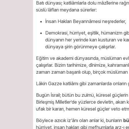
Batı dünyası; katliâmlarla dolu mâzîlerine ra
süslü lâfları meydana sürerler:
İnsan Hakları Beyannâmesi neşrederler,
Demokrasi, hürriyet, eşitlik, hümanizm gi
dünyanın her yerinde kan kusturan ve ka
dünyaya şirin görünmeye çalışırlar.
Eğitim ve akademi dünyasında, müslüman evlât
çalışırlar. Bizim tarihimize, dînimize, kahrama
zaman zaman başarılı olup, birçok müslüman ev
Lâkin Gazze katliâmı gibi zamanlarda onların 
Bugün İsrail; bütün bu zulmü, küresel güçler
Birleşmiş Milletler’de yüzlerce devletin, akan 
ufak bir kararı, hemen küresel güçler veto e
Böylece azıcık iz‘ânı olan anlar ki, bunların
bü
hürriyet, insan hakları gibi mefhumlarla arz-