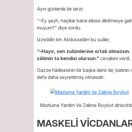
Aynı günlerde bir terzi;
“–Ey şeyh, haçlılar bana elbise diktirmeye geli
muyum?” diye sordu.
İzzeddin bin Abdüsselâm bu suâle;
“–Hayır, sen zulümlerine ortak olmazsın. 
zâlimin ta kendisi olursun.”
cevabını verdi.
Gazze hâdisesinin bir başka dersi de; batının 
defa daha seyrettirmiş olmasıdır:
Mazluma Yardim Ve Zalime Boykot dinisohbe
MASKELİ VİCDANLA