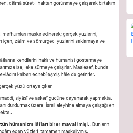
ğmen, dâimâ sûret-i haktan görünmeye çalışarak birtakım
bi mefhumları maske edinerek; gerçek yüzlerini,
n içen, zâlim ve sömürgeci yüzlerini saklamaya ve
larına kendilerini haklı ve hümanist göstermeye
nlarımıza ise, leke sürmeye çalışırlar. Maalesef, bunda
lâdını kalben ecnebîleşmiş hâle de getirirler.
gerçek yüzü ortaya çıkar.
in maddî, siyâsî ve askerî gücüne dayanarak yapmakta.
kanı durdurmak üzere, İsrail aleyhine almaya çalıştığı en
tmekte…
tün hümanizm lâfları birer maval imiş!..
Bunların
ı endâm eden yüzleri, tamamen maskeliymiş.