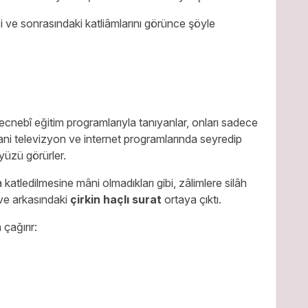
 ve sonrasındaki katliâmlarını görünce şöyle
cnebî eğitim programlarıyla tanıyanlar, onları sadece
ni televizyon ve internet programlarında seyredip
yüzü görürler.
atledilmesine mâni olmadıkları gibi, zâlimlere silâh
 ve arkasındaki
çirkin haçlı surat
ortaya çıktı.
 çağırır: