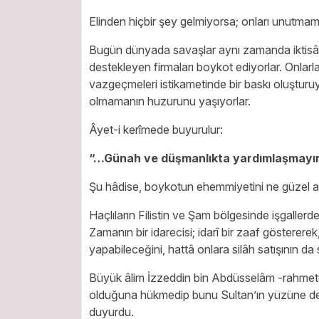
Elinden hiçbir şey gelmiyorsa; onları unutmama
Bugün dünyada savaşlar aynı zamanda iktisâdî
destekleyen firmaları boykot ediyorlar. Onlar
vazgeçmeleri istikametinde bir baskı oluşturuy
olmamanın huzurunu yaşıyorlar.
Âyet-i kerîmede buyurulur:
“…Günah ve düşmanlıkta yardımlaşmayın
Şu hâdise, boykotun ehemmiyetini ne güzel an
Haçlıların Filistin ve Şam bölgesinde işgallerd
Zamanın bir idarecisi; idarî bir zaaf göstererek
yapabileceğini, hattâ onlara silâh satışının da 
Büyük âlim İzzeddin bin Abdüsselâm -rahmetullâ
olduğuna hükmedip bunu Sultan’ın yüzüne de 
duyurdu.