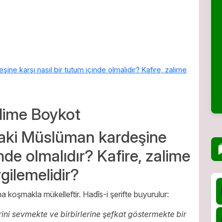
e karşı nasıl bir tutum içinde olmalıdır? Kafire, zalime
lime Boykot
ki Müslüman kardeşine
inde olmalıdır? Kafire, zalime
rgilemelidir?
a koşmakla mükelleftir. Hadîs-i şerifte buyurulur:
erini sevmekte ve birbirlerine şefkat göstermekte bir