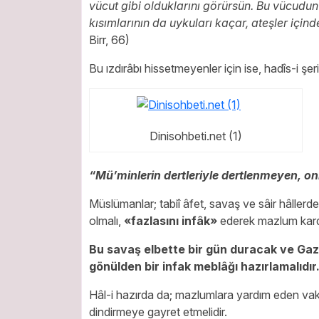
vücut gibi olduklarını görürsün. Bu vücudu
kısımlarının da uykuları kaçar, ateşler içind
Birr, 66)
Bu ızdırâbı hissetmeyenler için ise, hadîs-i şer
Dinisohbeti.net (1)
“Mü’minlerin dertleriyle dertlenmeyen, on
Müslümanlar; tabiî âfet, savaş ve sâir hâller
olmalı,
«fazlasını infâk»
ederek mazlum karde
Bu savaş elbette bir gün duracak ve Gaz
gönülden bir infak meblâğı hazırlamalıdır
Hâl-i hazırda da; mazlumlara yardım eden vakı
dindirmeye gayret etmelidir.