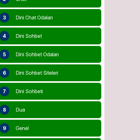
3
Dini Chat Odaları
4
Dini Sohbet
5
Dini Sohbet Odaları
6
Dini Sohbet Siteleri
7
Dini Sohbeti
8
Dua
9
Genel