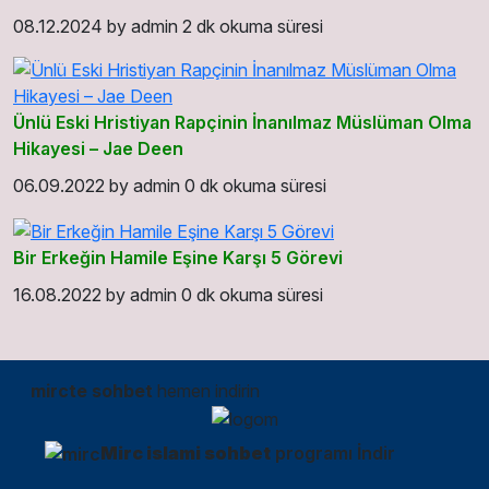
08.12.2024
by
admin
2 dk okuma süresi
Ünlü Eski Hristiyan Rapçinin İnanılmaz Müslüman Olma
Hikayesi – Jae Deen
06.09.2022
by
admin
0 dk okuma süresi
Bir Erkeğin Hamile Eşine Karşı 5 Görevi
16.08.2022
by
admin
0 dk okuma süresi
mircte sohbet
hemen indirin
Mirc islami sohbet
programı İndir