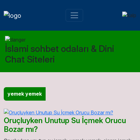
İslami sohbet odaları & Dini
Chat Siteleri
yemek yemek
Oruçluyken Unutup Su İçmek Orucu
Bozar mı?