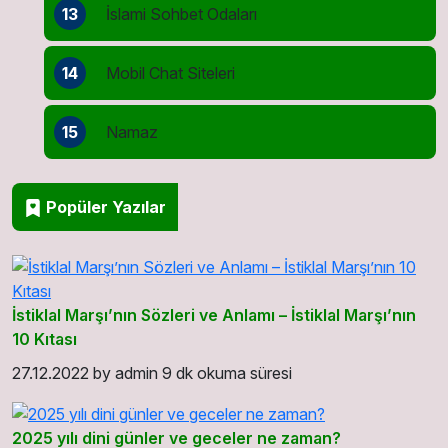
13
İslami Sohbet Odaları
14
Mobil Chat Siteleri
15
Namaz
Popüler Yazılar
İstiklal Marşı’nın Sözleri ve Anlamı – İstiklal Marşı’nın
10 Kıtası
27.12.2022
by
admin
9 dk okuma süresi
2025 yılı dini günler ve geceler ne zaman?