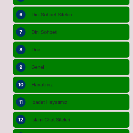
6
Dini Sohbet Siteleri
7
Dini Sohbeti
8
Dua
9
Genel
10
Hayatımız
11
İbadet Hayatımız
12
İslami Chat Siteleri