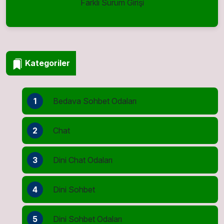
Farklı Sürüm Girişi
Kategoriler
1
Bedava Sohbet Odaları
2
Chat
3
Dini Chat Odaları
4
Dini Sohbet
5
Dini Sohbet Odaları