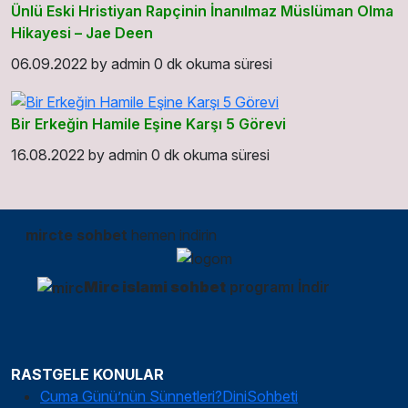
Ünlü Eski Hristiyan Rapçinin İnanılmaz Müslüman Olma
Hikayesi – Jae Deen
06.09.2022
by
admin
0 dk okuma süresi
Bir Erkeğin Hamile Eşine Karşı 5 Görevi
16.08.2022
by
admin
0 dk okuma süresi
mircte sohbet
hemen indirin
Mirc islami sohbet
programı İndir
RASTGELE KONULAR
Cuma Günü’nün Sünnetleri?DiniSohbeti