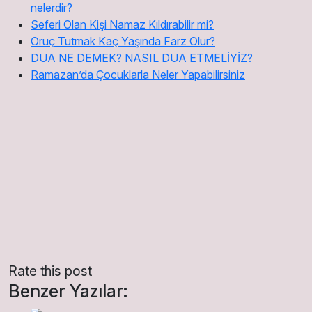
nelerdir?
Seferi Olan Kişi Namaz Kıldırabilir mi?
Oruç Tutmak Kaç Yaşında Farz Olur?
DUA NE DEMEK? NASIL DUA ETMELİYİZ?
Ramazan’da Çocuklarla Neler Yapabilirsiniz
Rate this post
Benzer Yazılar: